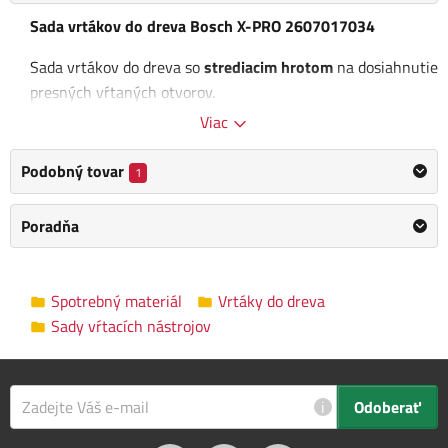
Sada vrtákov do dreva Bosch X-PRO 2607017034
Sada vrtákov do dreva so
strediacim hrotom
na dosiahnutie
presných vŕtaných otvorov.
Viac
Obsah balenie:
Podobný tovar
Vrtáky v priemeroch : 3, 4, 5, 6, 7, 8, 10 mm
1
Kategória
Vrtáky do dreva
Poradňa
Výrobca
BOSCH
/
Informace o výrobci
Spotrebný materiál
Vrtáky do dreva
Výkonnostná trieda
Bosch PRO
Sady vŕtacích nástrojov
Rozmery balenia
7.0 x 2.0 x 15.0 cm
i
Odoberať
Popis tohto produktu bol preložený automaticky, vyhradzujeme si
právo na prípadné chyby. Ak na nejaké narazíte, informujte nás,