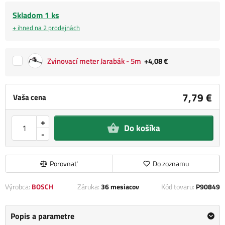
Skladom 1 ks
+ ihned na 2 prodejnách
Zvinovací meter Jarabák - 5m
+4,08 €
7,79 €
Vaša cena
+
Do košíka
-
Porovnať
Do zoznamu
Výrobca:
BOSCH
Záruka:
36 mesiacov
Kód tovaru:
P90849
Popis a parametre