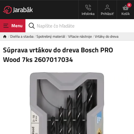
0
Infolinka
Prihlásiť
Košík
Menu
Dielňa a stavba
Spotrebný materiál
Vŕtacie nástroje
Vrtáky do dreva
Súprava vrtákov do dreva Bosch PRO
Wood 7ks 2607017034