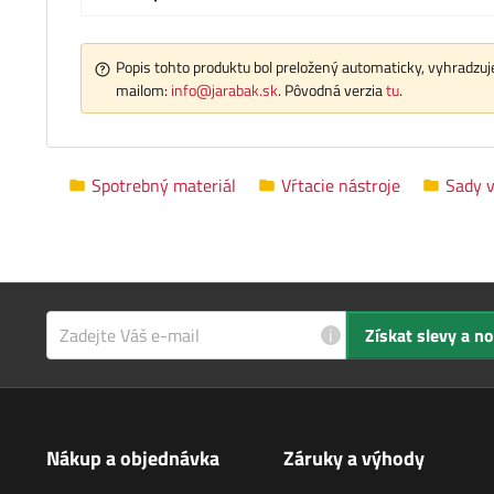
Popis tohto produktu bol preložený automaticky, vyhradzuje
mailom:
info@jarabak.sk
. Pôvodná verzia
tu
.
Spotrebný materiál
Vŕtacie nástroje
Sady v
i
Získat slevy a n
Nákup a objednávka
Záruky a výhody