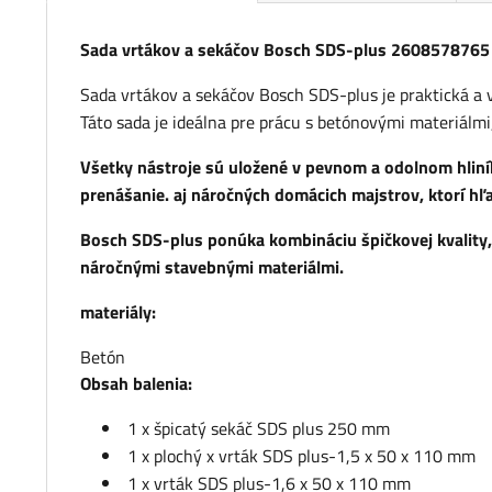
Sada vrtákov a sekáčov Bosch SDS-plus 2608578765
Sada vrtákov a sekáčov Bosch SDS-plus je praktická a
Táto sada je ideálna pre prácu s betónovými materiálmi
Všetky nástroje sú uložené v pevnom a odolnom hliník
prenášanie. aj náročných domácich majstrov, ktorí hľ
Bosch SDS-plus ponúka
kombináciu špičkovej kvality,
náročnými stavebnými materiálmi.
materiály:
Betón
Obsah balenia:
1 x špicatý sekáč SDS plus 250 mm
1 x plochý x vrták SDS plus-1,5 x 50 x 110 mm
1 x vrták SDS plus-1,6 x 50 x 110 mm