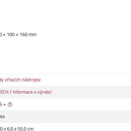
 10 × 100 × 160 mm
y vŕtacích nástrojov
SCH
/
Informace o výrobci
S +
 ks
0 x 6.0 x 55.0 cm