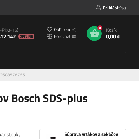
Prihlásiť sa
0
Obľúbené
(
0
)
-Pi: 8-16)
Košík
412 142
0,00 €
Porovnať
(
0
)
OFFLINE
us 2608578765
ov Bosch SDS-plus
var stopky
Súprava vrtákov a sekáčov