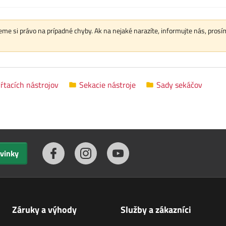
me si právo na prípadné chyby. Ak na nejaké narazíte, informujte nás, prosí
ŕtacích nástrojov
Sekacie nástroje
Sady sekáčov
ovinky
Záruky a výhody
Služby a zákazníci