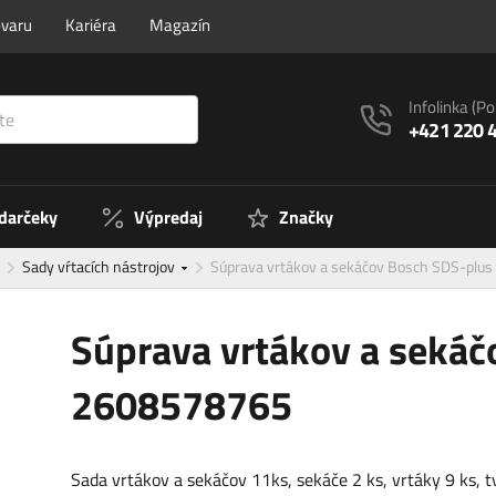
ovaru
Kariéra
Magazín
Infolinka
(Po
+421 220 
 darčeky
Výpredaj
Značky
Sady vŕtacích nástrojov
Súprava vrtákov a sekáčov Bosch SDS-pl
Súprava vrtákov a sekáč
2608578765
Sada vrtákov a sekáčov 11ks, sekáče 2 ks, vrtáky 9 ks, t