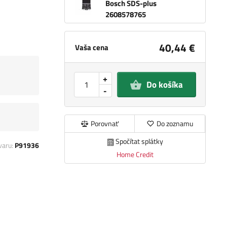
Bosch SDS-plus
2608578765
40,44 €
Vaša cena
+
Do košíka
-
Porovnať
Do zoznamu
Spočítat splátky
varu:
P91936
Home Credit