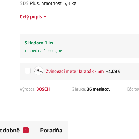
SDS Plus, hmotnosť 5,3 kg.
Celý popis
Skladom 1 ks
+ ihned na 1 prodejně
Zvinovací meter Jarabák - 5m
+4,09 €
Výrobca:
BOSCH
Záruka:
36 mesiacov
Kód to
odobné
Poradňa
4