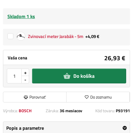
Skladom 1 ks
Zvinovací meter Jarabák - 5m
+4,09 €
26,93 €
Vaša cena
+
Do košíka
-
Porovnať
Do zoznamu
Výrobca:
BOSCH
Záruka:
36 mesiacov
Kód tovaru:
P93191
Popis a parametre