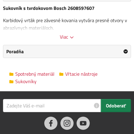
Sukovník s tvrdokovom Bosch 2608597607
Karbidový vrták pre závesné kovania vytvára presné otvory v
abrazívnych materiáloch.
Viac
Materiál: karbid
materiály:
Poradňa
Mäkké drevo
Tvrdé drevo / masívne drevo
Spotrebný materiál
Vŕtacie nástroje
Dosky s povrchovou vrstvou / sendvičové panely
Sukovníky
Polyvinylchlorid (PVC)
Drevotrieska
Polypropylén (PP)
Polyetylén (rúry, tyče, profily) (PE)
i
Odoberať
Polyamid (PA)
Polystyrén (PS)
plast