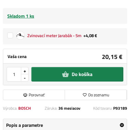
Skladom 1 ks
Zvinovací meter Jarabák - 5m
+4,08 €
20,15 €
Vaša cena
+
Do košíka
-
Porovnať
Do zoznamu
Výrobca:
BOSCH
Záruka:
36 mesiacov
Kód tovaru:
P93189
Popis a parametre