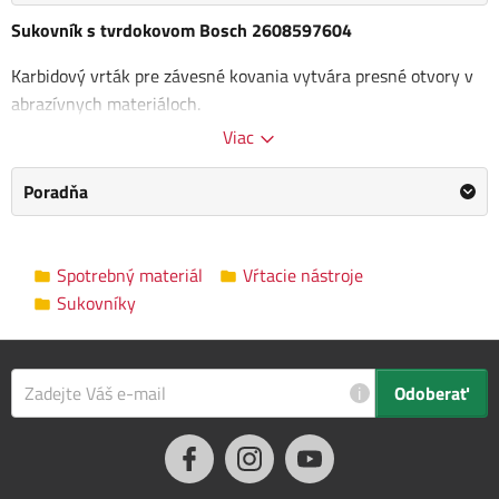
Sukovník s tvrdokovom Bosch 2608597604
Karbidový vrták pre závesné kovania vytvára presné otvory v
abrazívnych materiáloch.
Viac
Materiál: karbid
materiály:
Poradňa
Mäkké drevo
Tvrdé drevo / masívne drevo
Spotrebný materiál
Vŕtacie nástroje
Dosky s povrchovou vrstvou / sendvičové panely
Sukovníky
Polyvinylchlorid (PVC)
Drevotrieska
Polypropylén (PP)
Polyetylén (rúry, tyče, profily) (PE)
i
Odoberať
Polyamid (PA)
Polystyrén (PS)
plast