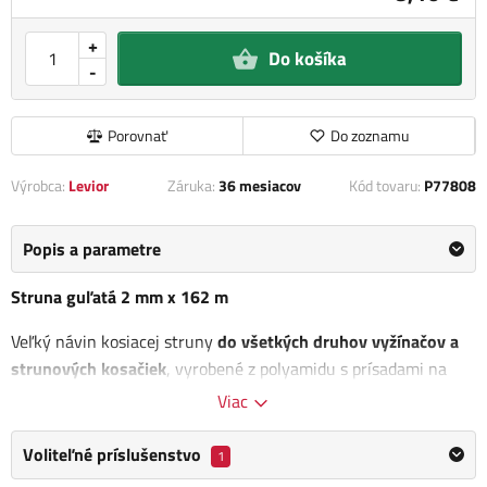
+
Do košíka
-
Porovnať
Do zoznamu
Výrobca:
Levior
Záruka:
36 mesiacov
Kód tovaru:
P77808
Popis a parametre
Struna guľatá 2 mm x 162 m
Veľký návin kosiacej struny
do všetkých druhov vyžínačov a
strunových kosačiek
, vyrobené z polyamidu s prísadami na
zaistenie pevnosti a pružnosti.
Viac
Kategória
2 mm struny
Voliteľné príslušenstvo
1