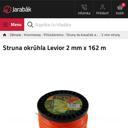
0
Infolinka
Prihlásiť
Košík
Menu
Záhrada
Krovinorezy
Príslušenstvo
Struny do kosačiek a…
2 mm struny
Struna okrúhla Levior 2 mm x 162 m