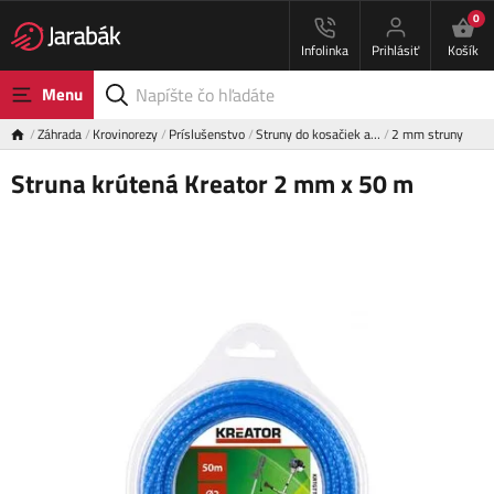
0
Infolinka
Prihlásiť
Košík
Menu
Záhrada
Krovinorezy
Príslušenstvo
Struny do kosačiek a…
2 mm struny
Struna krútená Kreator 2 mm x 50 m