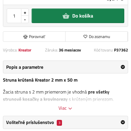
+
Do košíka
-
Porovnať
Do zoznamu
Výrobca:
Kreator
Záruka:
36 mesiacov
Kód tovaru:
P37362
Popis a parametre
Struna krútená Kreator 2 mm x 50 m
Žacia struna s 2 mm priemerom je vhodná
pre všetky
strunové kosačky a krovinorezy
s krúteným prierezom.
Viac
Kategória
2 mm struny
Voliteľné príslušenstvo
3
Výrobca
Kreator
/
Informace o výrobci