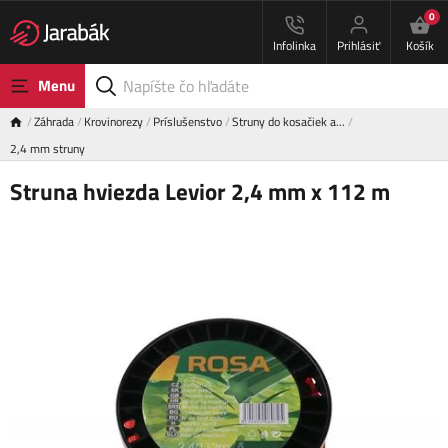
0
Infolinka
Prihlásiť
Košík
Menu
Záhrada
Krovinorezy
Príslušenstvo
Struny do kosačiek a…
2,4 mm struny
Struna hviezda Levior 2,4 mm x 112 m