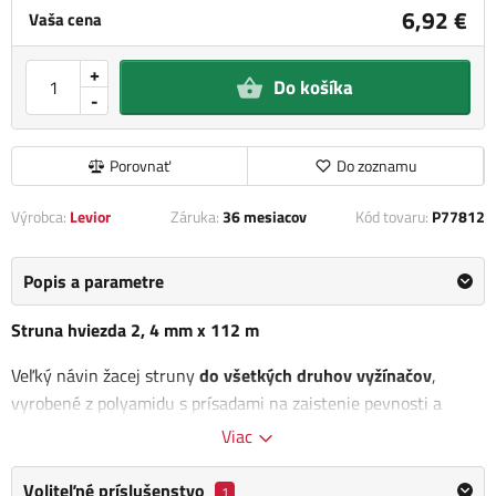
6,92 €
Vaša cena
+
Do košíka
-
Porovnať
Do zoznamu
Výrobca:
Levior
Záruka:
36 mesiacov
Kód tovaru:
P77812
Popis a parametre
Struna hviezda 2, 4 mm x 112 m
Veľký návin žacej struny
do všetkých druhov vyžínačov
,
vyrobené z polyamidu s prísadami na zaistenie pevnosti a
pružnosti.
Viac
Kategória
2,4 mm struny
Voliteľné príslušenstvo
1