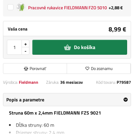
Pracovné rukavice FIELDMANN FZO 5010
+2,88 €
8,99 €
Vaša cena
+
Do košíka
-
Porovnať
Do zoznamu
Výrobca:
Fieldmann
Záruka:
36 mesiacov
Kód tovaru:
P79587
Popis a parametre
Struna 60m x 2,4mm FIELDMANN FZS 9021
Dĺžka struny: 60 m
Priemer struny: 2,4 mm