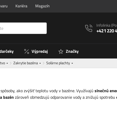
ovaru
Kariéra
Magazín
Infolinka
(Po
+421 220 
 darčeky
Výpredaj
Značky
stvo
Zakrytie bazéna
Solárne plachty
 spôsoby, ako zvýšiť teplotu vody v bazéne. Využívajú
slnečnú ene
na bazén
zároveň obmedzujú odparovanie vody a znižujú spotrebu