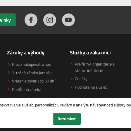
ovinky
Záruky a výhody
Služby a zákazníci
Pre firmy, organizácie a
Prečo nakupovať u nás
štátne inštitúcie
3-ročná záruka Jarabák
Značky
Vrátenie tovaru do 30 dní
Hodnotenie služieb
Predĺžená záruka
oskytovanie služieb, personalizáciu reklám a analýzu návštevnosti
súbory co
Rozumiem