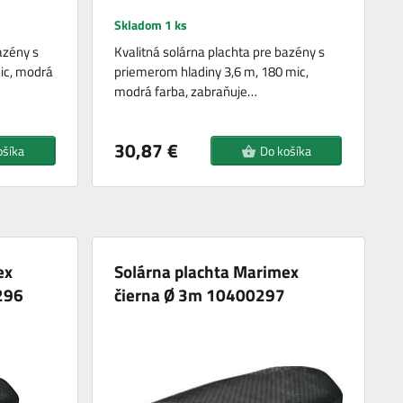
Skladom 1 ks
azény s
Kvalitná solárna plachta pre bazény s
ic, modrá
priemerom hladiny 3,6 m, 180 mic,
modrá farba, zabraňuje…
30,87 €
ošíka
Do košíka
ex
Solárna plachta Marimex
296
čierna Ø 3m 10400297