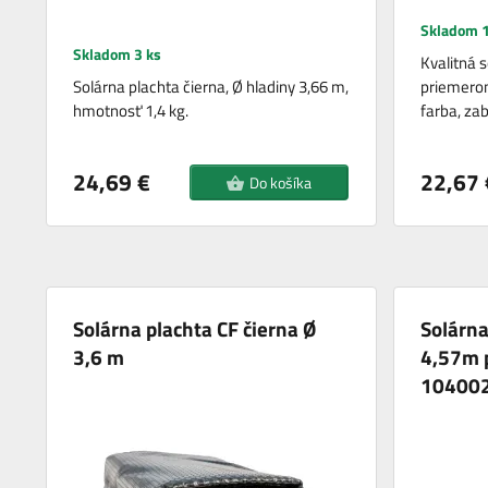
Skladom 1
Skladom 3 ks
Kvalitná 
Solárna plachta čierna, Ø hladiny 3,66 m,
priemerom
hmotnosť 1,4 kg.
farba, za
24,69 €
22,67 
Do košíka
Solárna plachta CF čierna Ø
Solárna
3,6 m
4,57m 
10400