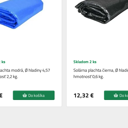
 ks
Skladom 2 ks
lachta modrá, Ø hladiny 4,57
Solárna plachta čierna, Ø hladi
sť 2,2 kg.
hmotnosť 0,6 kg.
€
12,32 €
Do košíka
Do k