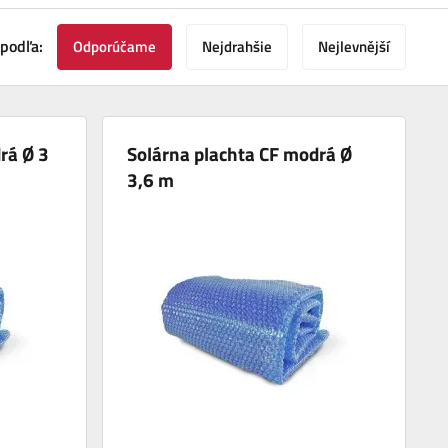
 podľa:
Odporúčame
Nejdrahšie
Nejlevnější
rá Ø 3
Solárna plachta CF modrá Ø
3,6 m