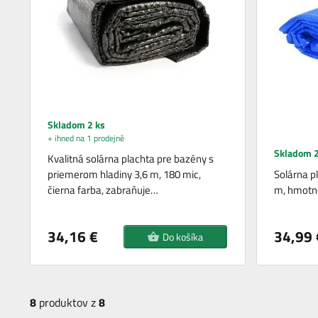
Skladom 2 ks
+ ihned na 1 prodejně
Skladom 2
Kvalitná solárna plachta pre bazény s
priemerom hladiny 3,6 m, 180 mic,
Solárna p
čierna farba, zabraňuje…
m, hmotno
34,16 €
34,99 
Do košíka
8
produktov z
8