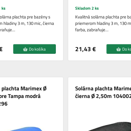
 ks
Skladom 2 ks
solárna plachta pre bazény s
Kvalitná solárna plachta pre b
 hladiny 3 m, 130 mic, čierna
priemerom hladiny 3 m, 130 m
braňuje…
farba, zabraňuje…
€
21,43 €
Do košíka
Do k
 plachta Marimex Ø
Solárna plachta Marim
pre Tampa modrá
čierna Ø 2,50m 10400
296