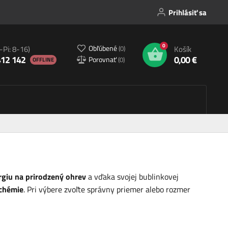
Prihlásiť sa
0
Obľúbené
(
0
)
-Pi: 8-16)
Košík
412 142
0,00 €
Porovnať
(
0
)
OFFLINE
rgiu na prirodzený ohrev
a vďaka svojej bublinkovej
chémie
. Pri výbere zvoľte správny priemer alebo rozmer