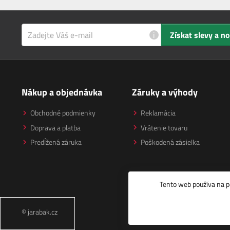
i
Získat slevy a n
Nákup a objednávka
Záruky a výhody
Obchodné podmienky
Reklamácia
Doprava a platba
Vrátenie tovaru
Predĺžená záruka
Poškodená zásielka
Tento web používa na p
© jarabak.cz