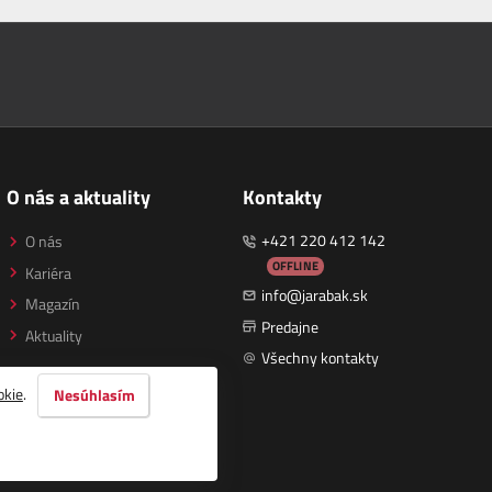
O nás a aktuality
Kontakty
+421 220 412 142
O nás
OFFLINE
Kariéra
info@jarabak.sk
Magazín
Predajne
Aktuality
Všechny kontakty
okie
.
Nesúhlasím