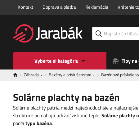
Kontakt
Doprava a platba
Reklamácia
Vrátenie t
Vyberte si kategóriu
Tipy na
Záhrada
Bazény a príslušenstvo
Bazénové príslušen
Solárne plachty na bazén
Solárne plachty patria medzi najjednoduchšie a najlacnejšie
štruktúre pomáhajú udržať získané teplo.
Solárne plachty 
podľa
typu bazéna
.