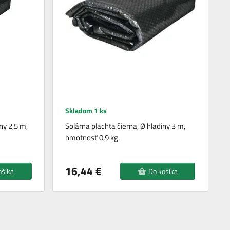
Skladom 1 ks
ny 2,5 m,
Solárna plachta čierna, Ø hladiny 3 m,
hmotnosť 0,9 kg.
16,44 €
ošíka
Do košíka