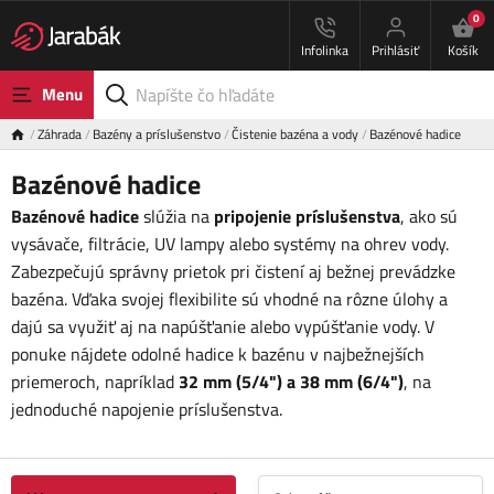
0
Infolinka
Prihlásiť
Košík
Menu
Záhrada
Bazény a príslušenstvo
Čistenie bazéna a vody
Bazénové hadice
Bazénové hadice
Bazénové hadice
slúžia na
pripojenie príslušenstva
, ako sú
vysávače, filtrácie, UV lampy alebo systémy na ohrev vody.
Zabezpečujú správny prietok pri čistení aj bežnej prevádzke
bazéna. Vďaka svojej flexibilite sú vhodné na rôzne úlohy a
dajú sa využiť aj na napúšťanie alebo vypúšťanie vody. V
ponuke nájdete odolné hadice k bazénu v najbežnejších
priemeroch, napríklad
32 mm (5/4") a 38 mm (6/4")
, na
jednoduché napojenie príslušenstva.