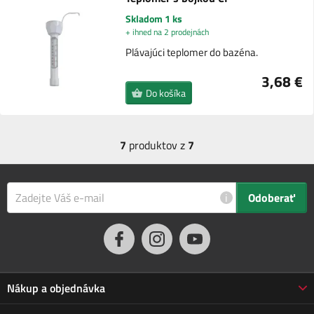
Skladom 1 ks
+ ihned na 2 prodejnách
Plávajúci teplomer do bazéna.
3,68 €
Do košíka
7
produktov z
7
i
Odoberať
Nákup a objednávka