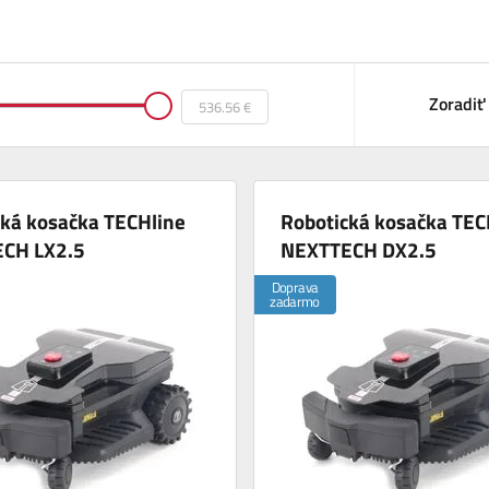
Zoradiť
cká kosačka TECHline
Robotická kosačka TEC
CH LX2.5
NEXTTECH DX2.5
Doprava
zadarmo