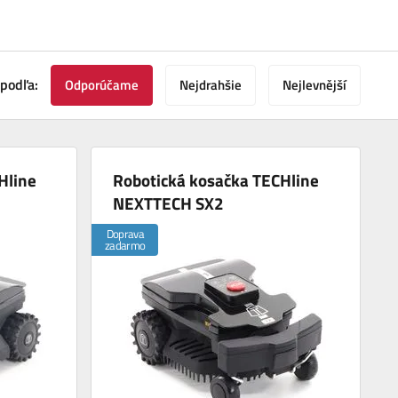
 podľa:
Odporúčame
Nejdrahšie
Nejlevnější
Hline
Robotická kosačka TECHline
NEXTTECH SX2
Doprava
zadarmo