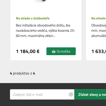
Na sklade u dodávateľa
Na sklade
Bez inštalácie obvodového drôtu, iba
Obvodový 
navádzacieho vodiča, výška kosenia 25-
mm, maxim
60 mm, maximálny sklon…
akumuláto
1 184,00 €
1 633,
Do košíka
4
produktov z
4
i
Získat slevy a n