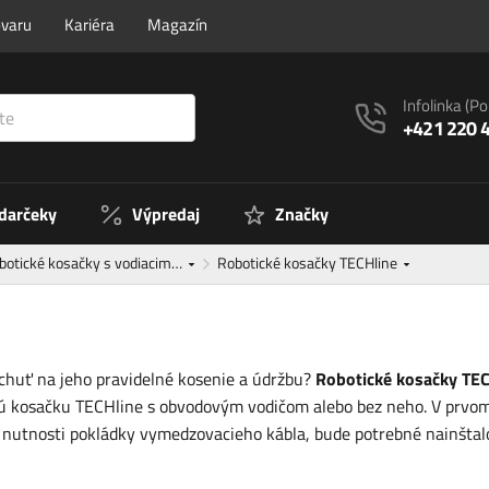
ovaru
Kariéra
Magazín
Infolinka
(Po
+421 220 
 darčeky
Výpredaj
Značky
botické kosačky s vodiacim…
Robotické kosačky TECHline
chuť na jeho pravidelné kosenie a údržbu?
Robotické kosačky TEC
tickú kosačku TECHline s obvodovým vodičom alebo bez neho. V prvom
 nutnosti pokládky vymedzovacieho kábla, bude potrebné nainštalo