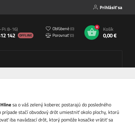
Prihlásiť sa
0
Obľúbené
(
0
)
-Pi: 8-16)
Košík
412 142
0,00 €
Porovnať
(
0
)
OFFLINE
Hline
sa o váš zelený koberec postarajú do posledného
 prípade stačí obvodový drôt umiestniť okolo plochy, ktorú
vať iba navádzací drôt, ktorý pomôže kosačke vrátiť sa