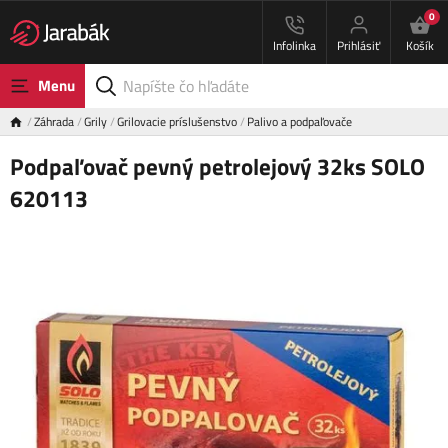
0
Infolinka
Prihlásiť
Košík
Menu
Záhrada
Grily
Grilovacie príslušenstvo
Palivo a podpaľovače
Podpaľovač pevný petrolejový 32ks SOLO
620113