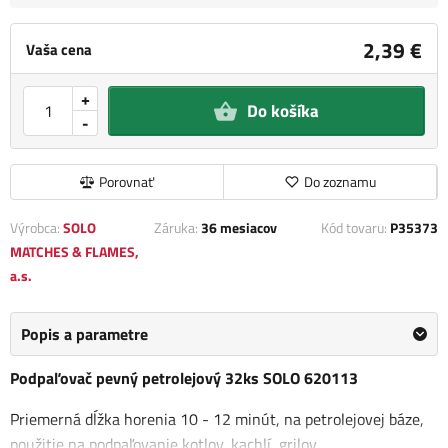
2,39 €
Vaša cena
+
Do košíka
-
Porovnať
Do zoznamu
Výrobca:
SOLO
Záruka:
36 mesiacov
Kód tovaru:
P35373
MATCHES & FLAMES,
a.s.
Popis a parametre
Podpaľovač pevný petrolejový 32ks SOLO 620113
Priemerná dĺžka horenia 10 - 12 minút, na petrolejovej báze,
použitie na podpaľovanie kotlov, kachlí, grilov.