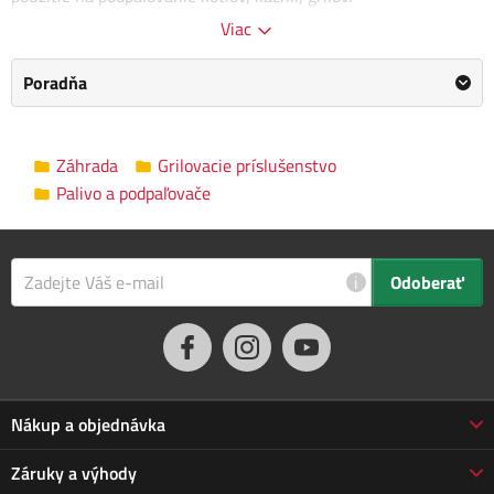
Viac
Kategória
Palivo a podpaľovače
Poradňa
SOLO MATCHES & FLAMES, a.s.
/
Výrobca
Informace o výrobci
Záhrada
Grilovacie príslušenstvo
Rozmery
19.0 x 13.0 x 2.0 cm
Palivo a podpaľovače
balenia
Popis tohto produktu bol preložený automaticky, vyhradzujeme si
i
Odoberať
právo na prípadné chyby. Ak na nejaké narazíte, informujte nás,
prosím, e-mailom:
info@jarabak.sk
. Pôvodná verzia
tu
.
Nákup a objednávka
Obchodné podmienky
Záruky a výhody