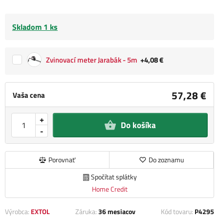
Skladom 1 ks
Zvinovací meter Jarabák - 5m
+4,08 €
57,28 €
Vaša cena
+
Do košíka
-
Porovnať
Do zoznamu
Spočítat splátky
Home Credit
Výrobca:
EXTOL
Záruka:
36 mesiacov
Kód tovaru:
P4295