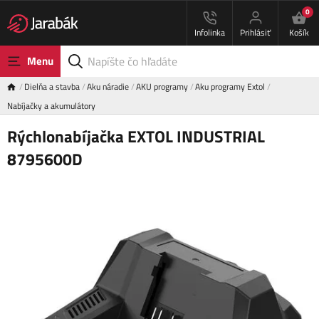
0
Infolinka
Prihlásiť
Košík
Menu
Dielňa a stavba
Aku náradie
AKU programy
Aku programy Extol
Nabíjačky a akumulátory
Rýchlonabíjačka EXTOL INDUSTRIAL
8795600D