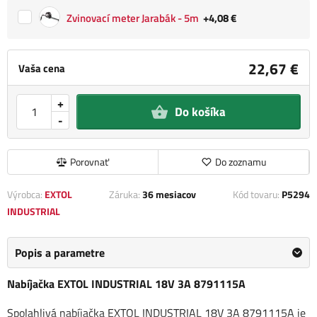
Zvinovací meter Jarabák - 5m
+4,08 €
22,67 €
Vaša cena
+
Do košíka
-
Porovnať
Do zoznamu
Výrobca:
EXTOL
Záruka:
36 mesiacov
Kód tovaru:
P5294
INDUSTRIAL
Popis a parametre
Nabíjačka EXTOL INDUSTRIAL 18V 3A 8791115A
Spolahlivá nabíjačka EXTOL INDUSTRIAL 18V 3A 8791115A je