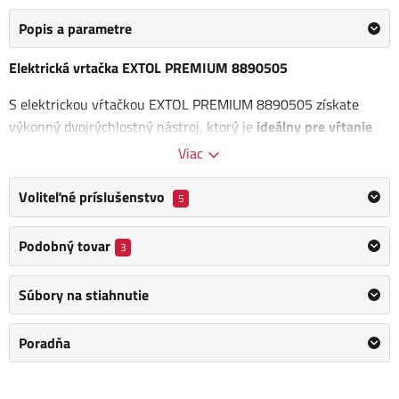
Popis a parametre
Elektrická vrtačka EXTOL PREMIUM 8890505
S elektrickou vŕtačkou EXTOL PREMIUM 8890505 získate
výkonný dvojrýchlostný nástroj, ktorý je
ideálny pre vŕtanie
bez príklepu do dreva a kovu,
Viac
Dĺžka kábla: 3 m
Voliteľné príslušenstvo
5
Výhody:
Podobný tovar
3
Nízka hmotnosť
Spoľahlivé vŕtanie
Súbory na stiahnutie
Dĺžka kábla: 3 m
Poradňa
Výhody:
Nízka hmotnosť