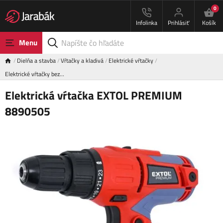
0
Infolinka
Prihlásiť
Košík
Menu
Dielňa a stavba
Vŕtačky a kladivá
Elektrické vŕtačky
Elektrické vŕtačky bez…
Elektrická vŕtačka EXTOL PREMIUM
8890505