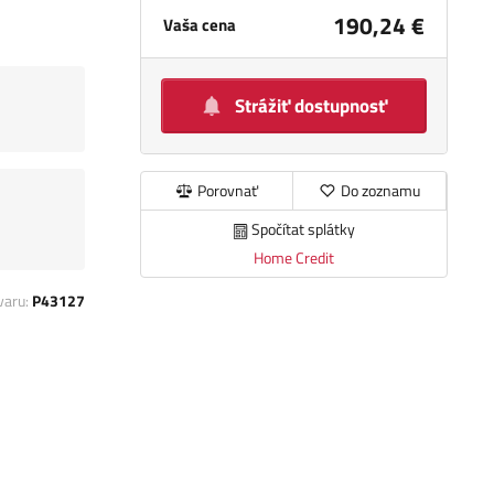
190,24 €
Vaša cena
Strážiť dostupnosť
Porovnať
Do zoznamu
Spočítat splátky
Home Credit
varu:
P43127