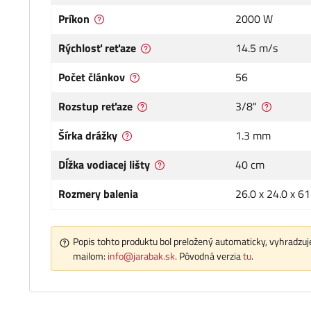
Príkon
2000 W
Rýchlosť reťaze
14.5 m/s
Počet článkov
56
Rozstup reťaze
3/8"
Šírka drážky
1.3 mm
Dĺžka vodiacej lišty
40 cm
Rozmery balenia
26.0 x 24.0 x 6
Popis tohto produktu bol preložený automaticky, vyhradzuje
mailom:
info@jarabak.sk
. Pôvodná verzia
tu
.