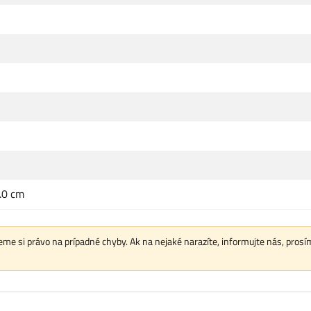
1.0 cm
me si právo na prípadné chyby. Ak na nejaké narazíte, informujte nás, prosí