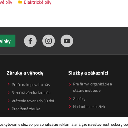
vé píly
Elektrické píly
ovinky
Záruky a výhody
Služby a zákazníci
Pre firmy, organizácie a
Prečo nakupovať u nás
štátne inštitúcie
3-ročná záruka Jarabák
Značky
Vrátenie tovaru do 30 dní
Hodnotenie služieb
Predĺžená záruka
oskytovanie služieb, personalizáciu reklám a analýzu návštevnosti
súbory co