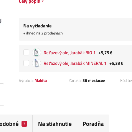
Celý popis
Na vyžiadanie
+ ihned na 2 prodejnách
Reťazový olej Jarabák BIO 1l
+5,75 €
Reťazový olej Jarabák MINERAL 1l
+5,33 €
Výrobca:
Makita
Záruka:
36 mesiacov
Kód to
odobné
Na stiahnutie
Poradňa
3