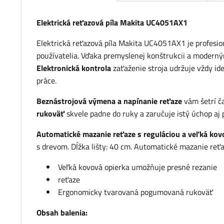
Elektrická reťazová píla Makita UC4051AX1
Elektrická reťazová píla Makita UC4051AX1 je profesioná
používatelia. Vďaka premyslenej konštrukcii a moderný
Elektronická kontrola
zaťaženie stroja udržuje vždy ide
práce.
Beznástrojová výmena a napínanie reťaze
vám šetrí č
rukoväť
skvele padne do ruky a zaručuje istý úchop aj 
Automatické mazanie reťaze s reguláciou a veľká kov
s drevom. Dĺžka lišty: 40 cm. Automatické mazanie reť
Veľká kovová opierka umožňuje presné rezanie
reťaze
Ergonomicky tvarovaná pogumovaná rukoväť
Obsah balenia: