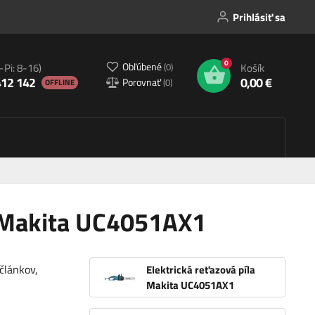
Prihlásiť sa
0
Obľúbené
(
0
)
-Pi: 8-16)
Košík
412 142
0,00 €
Porovnať
(
0
)
OFFLINE
a Makita UC4051AX1
článkov,
Elektrická reťazová píla
Makita UC4051AX1