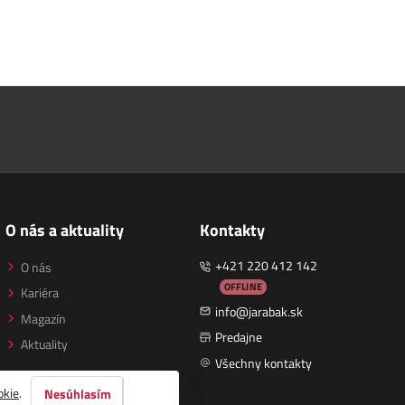
O nás a aktuality
Kontakty
+421 220 412 142
O nás
OFFLINE
Kariéra
info@jarabak.sk
Magazín
Predajne
Aktuality
Všechny kontakty
okie
.
Nesúhlasím