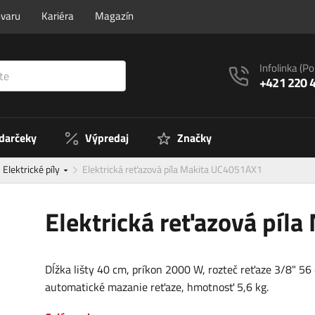
ovaru
Kariéra
Magazín
Infolinka
(Po
+421 220 
 darčeky
Výpredaj
Značky
Elektrické píly
Elektrická reťazová píla Makita UC4051AX1
Elektrická reťazová píl
Dĺžka lišty 40 cm, príkon 2000 W, rozteč reťaze 3/8" 56 
automatické mazanie reťaze, hmotnosť 5,6 kg.