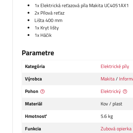
1x Elektrická reťazová píla Makita UC4051AX1
2x Pílová reťaz
Lišta 400 mm
1x Kryt lišty
1x Háčik
Parametre
Kategória
Elektrické píly
Výrobca
Makita
/
Inform
Pohon
Elektrický
Materiál
Kov / plast
Hmotnosť
5.6 kg
Funkcia
Zubová opierka