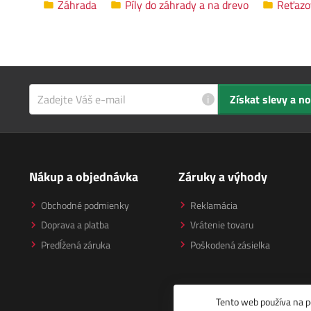
Záhrada
Píly do záhrady a na drevo
Reťazo
i
Získat slevy a n
Nákup a objednávka
Záruky a výhody
Obchodné podmienky
Reklamácia
Doprava a platba
Vrátenie tovaru
Predĺžená záruka
Poškodená zásielka
Tento web používa na p