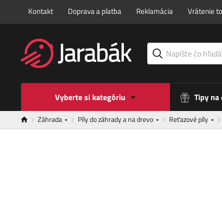
Kontakt
Doprava a platba
Reklamácia
Vrátenie t
Vyberte si kategóriu
Tipy na
Záhrada
Píly do záhrady a na drevo
Reťazové píly