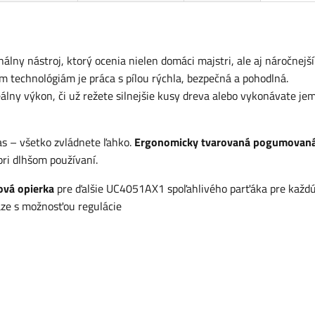
lny nástroj, ktorý ocenia nielen domáci majstri, ale aj náročnejší
m technológiám je práca s pílou rýchla, bezpečná a pohodlná.
álny výkon, či už režete silnejšie kusy dreva alebo vykonávate je
as – všetko zvládnete ľahko.
Ergonomicky tvarovaná pogumovan
pri dlhšom používaní.
ová opierka
pre ďalšie UC4051AX1 spoľahlivého parťáka pre každ
aze s možnosťou regulácie