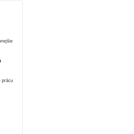
mnejšie
á
ú prácu