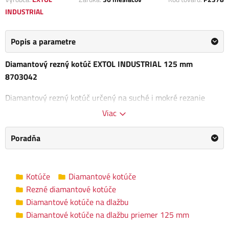
INDUSTRIAL
Popis a parametre
Diamantový rezný kotúč EXTOL INDUSTRIAL 125 mm
8703042
Diamantový rezný kotúč určený na suché i mokré rezanie
betónu, muriva, kameňa, tehál, žuly, žuly kremeňa, skla,
Viac
porcelánu, keramiky a strešných škridiel.
Poradňa
Rozmery kotúča: 125 x 22,2 x 1,5 mm
Vnútorný priemer kotúča: 22,2 mm
Kotúče
Diamantové kotúče
Diamantové kotúče na dlažbu priemer
Kategória
Rezné diamantové kotúče
125 mm
Diamantové kotúče na dlažbu
Diamantové kotúče na dlažbu priemer 125 mm
EXTOL INDUSTRIAL
/
Informace o
Výrobca
výrobci