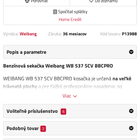
Porovnať
Do zoznamu
Spočítat splátky
Home Credit
Výrobca:
Weibang
Záruka:
36 mesiacov
Kód tovaru:
P13988
Popis a parametre
Benzínová sekačka Weibang WB 537 SCV BBCPRO
WEIBANG WB 537 SCV BBCPRO kosačka je určená
na veľké
trávnaté plochy
a pre ťažké profesionálne nasadenie. Jej
neskutočná výbava, dizajn a kvalitné spracovanie z nej robia
Viac
doslova perlu v tejto profesionálnej triede trávnych kosačiek s
hriadeľovým kardanovým pojazdom.
je bezúdržbový s
Voliteľné príslušenstvo
6
podstatne dlhšou životnosťou.
Ide o unikátnu bezstratovú
technológiu pojazdu, bez použitia klinového remeňa.
Podobný tovar
2
Kosačka vyniká špeciálnym pevným a masívnym oceľovým