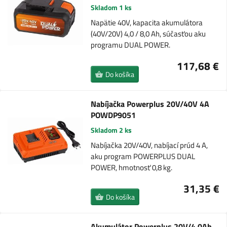
Skladom 1 ks
Napätie 40V, kapacita akumulátora
(40V/20V) 4,0 / 8,0 Ah, súčasťou aku
programu DUAL POWER.
117,68 €
Do košíka
Nabíjačka Powerplus 20V/40V 4A
POWDP9051
Skladom 2 ks
Nabíjačka 20V/40V, nabíjací prúd 4 A,
aku program POWERPLUS DUAL
POWER, hmotnosť 0,8 kg.
31,35 €
Do košíka
Akumulátor Powerplus 20V/4,0Ah