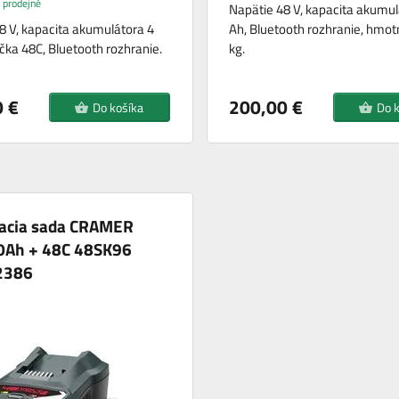
 prodejně
Napätie 48 V, kapacita akumul
8 V, kapacita akumulátora 4
Ah, Bluetooth rozhranie, hmot
ačka 48C, Bluetooth rozhranie.
kg.
 €
200,00 €
Do košíka
Do 
vacia sada CRAMER
0Ah + 48C 48SK96
2386