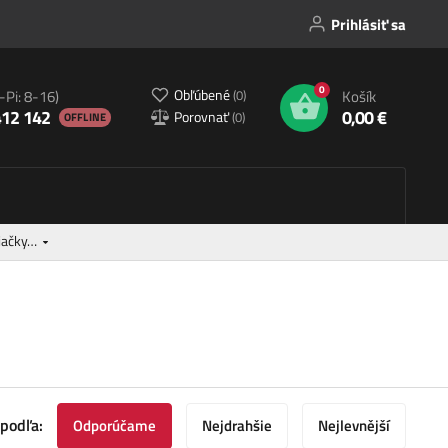
Prihlásiť sa
0
Obľúbené
(
0
)
-Pi: 8-16)
Košík
412 142
0,00 €
Porovnať
(
0
)
OFFLINE
íjačky…
 podľa:
Odporúčame
Nejdrahšie
Nejlevnější