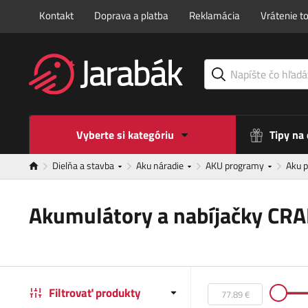
Kontakt
Doprava a platba
Reklamácia
Vrátenie t
Vyberte si kategóriu
Tipy na
Dielňa a stavba
Aku náradie
AKU programy
Aku 
Akumulátory a nabíjačky CR
Filtrovať produkty