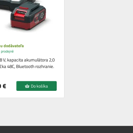
 u dodávateľa
 prodejně
8 V, kapacita akumulátora 2,0
ačka 48C, Bluetooth rozhranie.
 €
Do košíka