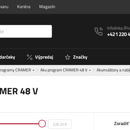
ovaru
Kariéra
Magazín
Infolinka
(Po
+421 220 
 darčeky
Výpredaj
Značky
programy CRAMER
Aku program CRAMER 48 V
Akumulátory a nab
AMER 48 V
Zoradiť