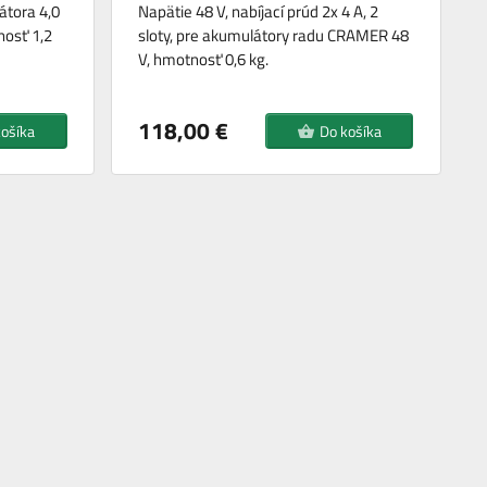
átora 4,0
Napätie 48 V, nabíjací prúd 2x 4 A, 2
nosť 1,2
sloty, pre akumulátory radu CRAMER 48
V, hmotnosť 0,6 kg.
118,00 €
košíka
Do košíka