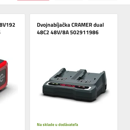
48V192
Dvojnabíjačka CRAMER dual
6
48C2 48V/8A 502911986
Na sklade u dodávateľa