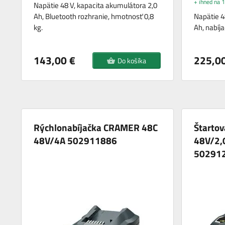
+ ihned na 1
Napätie 48 V, kapacita akumulátora 2,0
Ah, Bluetooth rozhranie, hmotnosť 0,8
Napätie 4
kg.
Ah, nabíj
143,00 €
225,00
Do košíka
Rýchlonabíjačka CRAMER 48C
Štarto
48V/4A 502911886
48V/2,
50291