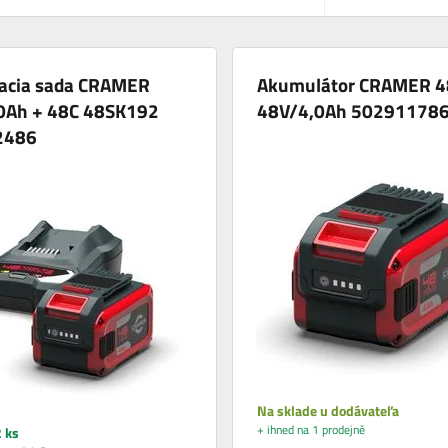
vacia sada CRAMER
Akumulátor CRAMER 
0Ah + 48C 48SK192
48V/4,0Ah 50291178
2486
Na sklade u dodávateľa
+ ihned na 1 prodejně
 ks