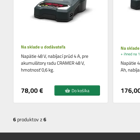
Na sklade u dodávateľa
Na sklade
+ ihned na 1
Napätie 48 V, nabíjací prúd 4 A, pre
akumulátory radu CRAMER 48 V,
Napätie 4
hmotnosť 0,6 kg.
Ah, nabíj
78,00 €
176,00
Do košíka
6
produktov z
6