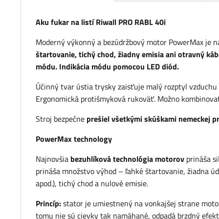
Aku fukar na listí Riwall PRO RABL 40i
Moderný výkonný a bezúdržbový motor PowerMax je naj
štartovanie, tichý chod, žiadny emisia ani otravný kábe
módu. Indikácia módu pomocou LED diód.
Účinný tvar ústia trysky zaisťuje malý rozptyl vzduchu
Ergonomická protišmyková rukoväť. Možno kombinovať s
Stroj bezpečne
prešiel všetkými skúškami nemeckej pr
PowerMax technology
Najnovšia
bezuhlíková technológia motorov
prináša si
prináša množstvo výhod – ľahké štartovanie, žiadna údrž
apod.), tichý chod a nulové emisie.
Princíp:
stator je umiestnený na vonkajšej strane moto
tomu nie sú cievky tak namáhané, odpadá brzdný efekt u