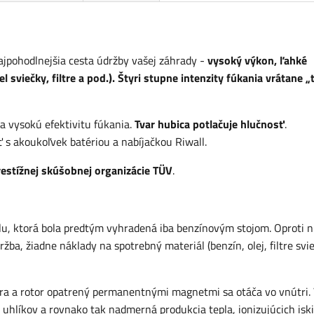
pohodlnejšia cesta údržby vašej záhrady -
vysoký výkon, ľahké
l sviečky, filtre a pod.). Štyri stupne intenzity fúkania vrátane 
 a vysokú efektivitu fúkania.
Tvar hubica potlačuje hlučnosť
.
 akoukoľvek batériou a nabíjačkou Riwall.
estížnej skúšobnej organizácie TÜV
.
lu, ktorá bola predtým vyhradená iba benzínovým stojom. Oproti n
ba, žiadne náklady na spotrebný materiál (benzín, olej, filtre svi
ra a rotor opatrený permanentnými magnetmi sa otáča vo vnútri.
hlíkov a rovnako tak nadmerná produkcia tepla, ionizujúcich iski