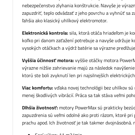
nebezpečenstvo zlyhania konštrukcie. Navyše je výrazn
zapuzdriť, teplo odvádzať z jeho povrchu a vyhnúť sa za
ľahšia ako klasický uhlíkový elektromotor.
Elektronická kontrola:
sila, ktorá otáča hriadeľom je k
koľko pri danom zaťažení potrebuje a navyše udržuje k
vysokých otáčkach a výdrž batérie sa výrazne predlžuj
Vyššia účinnosť motora:
vyššie otáčky motora PowerMa
výrazne nižšie zahrievanie majú za následok navýšenie
ktorú ste boli zvyknutí len pri najsilnejších elektrický
Viac komfortu:
vďaka novej technológii bez uhlíkov sú
menej škodlivých vibrácií. Práca sa tak stáva veľmi po
Dlhšia životnosť:
motory PowerMax sú prakticky bezúd
zapuzdrenia sú veľmi odolné ako proti rázom, ktoré pri
prachu apod. Ich životnosť je tak takmer dvojnásobná. 