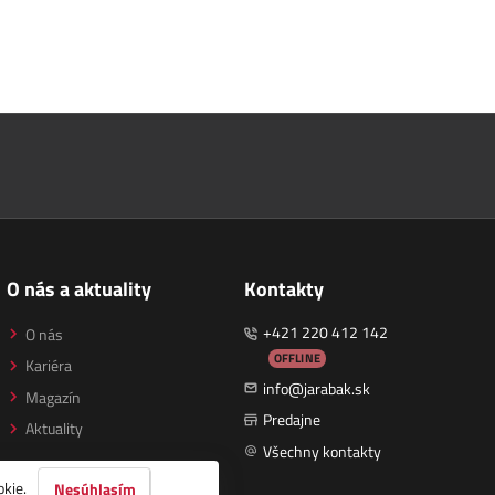
O nás a aktuality
Kontakty
+421 220 412 142
O nás
OFFLINE
Kariéra
info@jarabak.sk
Magazín
Predajne
Aktuality
Všechny kontakty
okie
.
Nesúhlasím