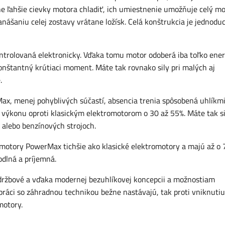
e ľahšie cievky motora chladiť, ich umiestnenie umožňuje celý mo
nášaniu celej zostavy vrátane ložísk. Celá konštrukcia je jednodu
ontrolovaná elektronicky. Vďaka tomu motor odoberá iba toľko ener
onštantný krútiaci moment. Máte tak rovnako sily pri malých aj
e.
x, menej pohyblivých súčastí, absencia trenia spôsobená uhlíkmi
 výkonu oproti klasickým elektromotorom o 30 až 55%. Máte tak si
ch alebo benzínových strojoch.
 motory PowerMax tichšie ako klasické elektromotory a majú až o
hodlná a príjemná.
ržbové a vďaka modernej bezuhlíkovej koncepcii a možnostiam
 práci so záhradnou technikou bežne nastávajú, tak proti vniknutiu
motory.