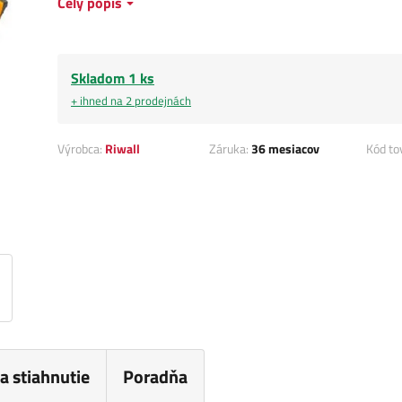
Celý popis
Skladom 1 ks
+ ihned na 2 prodejnách
Výrobca:
Riwall
Záruka:
36 mesiacov
Kód to
a stiahnutie
Poradňa