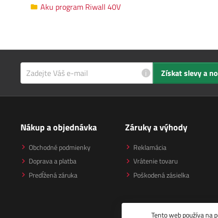
Aku program Riwall 40V
i
Získat slevy a n
Nákup a objednávka
Záruky a výhody
Obchodné podmienky
Reklamácia
Doprava a platba
Vrátenie tovaru
Predĺžená záruka
Poškodená zásielka
Tento web používa na p