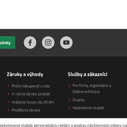
ovinky
Záruky a výhody
Služby a zákazníci
Pre firmy, organizácie a
Prečo nakupovať u nás
štátne inštitúcie
3-ročná záruka Jarabák
Značky
Vrátenie tovaru do 30 dní
Hodnotenie služieb
Predĺžená záruka
oskytovanie služieb, personalizáciu reklám a analýzu návštevnosti
súbory co