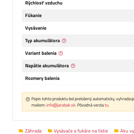
Rýchlosť vzduchu
Fúkanie
Vysávanie
Typ akumulátora
Variant balenia
Napätie akumulátora
Rozmery balenia
Popis tohto produktu bol preložený automaticky, vyhradzuje
mailom:
info@jarabak.sk
. Pôvodná verzia
tu
.
Záhrada
Vysávače a fukáre na lístie
Aku vy