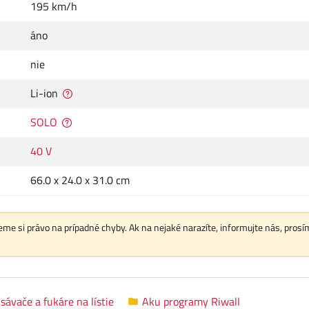
195 km/h
áno
nie
Li-ion
SOLO
40 V
66.0 x 24.0 x 31.0 cm
me si právo na prípadné chyby. Ak na nejaké narazíte, informujte nás, prosí
sávače a fukáre na lístie
Aku programy Riwall