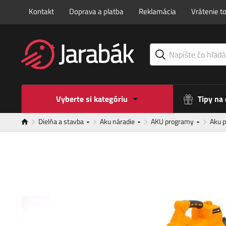
Kontakt
Doprava a platba
Reklamácia
Vrátenie t
Vyberte si kategóriu
Tipy na
Dielňa a stavba
Aku náradie
AKU programy
Aku 