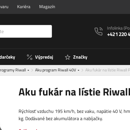
ovaru
Kariéra
Magazín
Infolinka
(Po
+421 220 
 darčeky
Výpredaj
Značky
programy Riwall
Aku program Riwall 40V
Aku fukár na lístie Riwall
Aku fukár na lístie Riwa
Rýchlosť vzduchu 195 km/h, bez vaku, napätie 40 V, hm
kg. Dodávané bez akumulátora a nabíjačky.