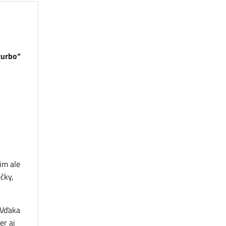
„turbo“
im ale
ečky,
 Vďaka
er aj