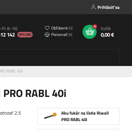
Prihlásiť sa
0
Obľúbené
(
0
)
-Pi: 8-16)
Košík
412 142
0,00 €
Porovnať
(
0
)
OFFLINE
 PRO RABL 40i
ll PRO RABL 40i
otnosť 2,5
Aku fukár na lístie Riwall
PRO RABL 40i