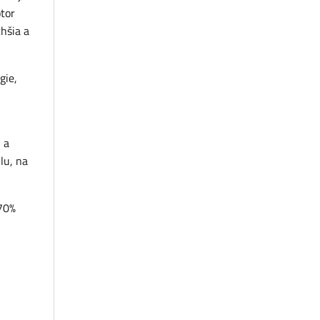
tor
chšia a
gie,
 a
lu, na
 70%