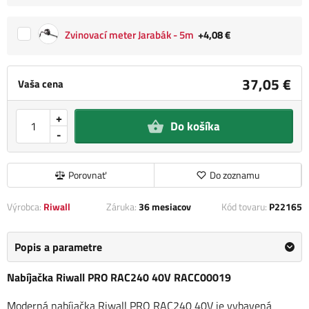
Zvinovací meter Jarabák - 5m
+4,08 €
37,05 €
Vaša cena
+
Do košíka
-
Porovnať
Do zoznamu
Výrobca:
Riwall
Záruka:
36 mesiacov
Kód tovaru:
P22165
Popis a parametre
Nabíjačka Riwall PRO RAC240 40V RACC00019
Moderná nabíjačka Riwall PRO RAC240 40V je vybavená