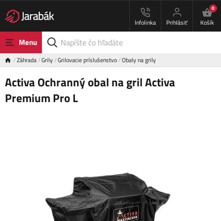
0
Infolinka
Prihlásiť
Košík
Menu
Záhrada
Grily
Grilovacie príslušenstvo
Obaly na grily
Activa Ochranný obal na gril Activa
Premium Pro L