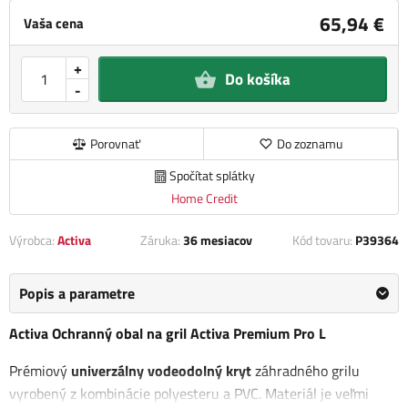
65,94 €
Vaša cena
+
Do košíka
-
Porovnať
Do zoznamu
Spočítat splátky
Home Credit
Výrobca:
Activa
Záruka:
36 mesiacov
Kód tovaru:
P39364
Popis a parametre
Activa Ochranný obal na gril Activa Premium Pro L
Prémiový
univerzálny vodeodolný kryt
záhradného grilu
vyrobený z kombinácie polyesteru a PVC. Materiál je veľmi