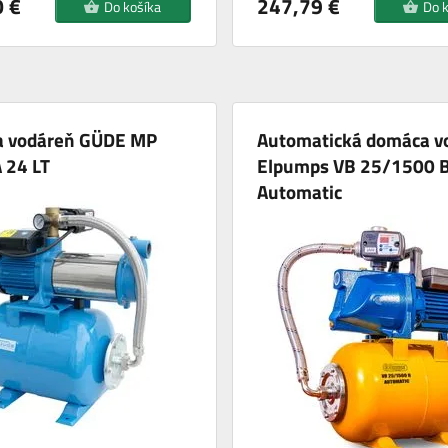
 €
247,79 €
Do košíka
Do 
 vodáreň GÜDE MP
Automatická domáca v
 24 LT
Elpumps VB 25/1500 
Automatic