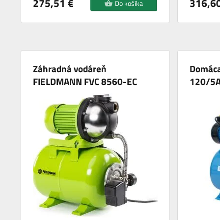
275,51 €
316,60
Do košíka
Záhradná vodáreň
Domáca
FIELDMANN FVC 8560-EC
120/5A