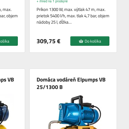
+ ihned na 1 prodejně
m, max.
Príkon 1300 W, max. výtlak 47 m, max.
 bar, objem
prietok 5400 l/h, max. tlak 4,7 bar, objem
nádoby 25 l, dĺžka…
309,75 €
košíka
Do košíka
mps VB
Domáca vodáreň Elpumps VB
25/1300 B