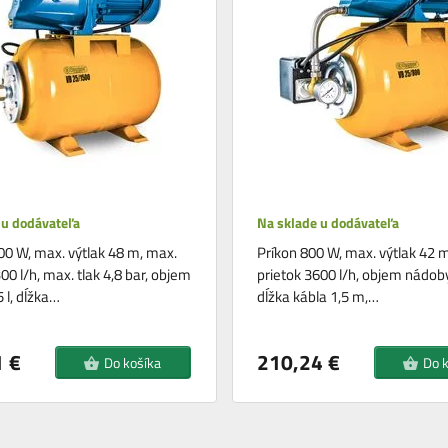
 u dodávateľa
Na sklade u dodávateľa
00 W, max. výtlak 48 m, max.
Príkon 800 W, max. výtlak 42 
00 l/h, max. tlak 4,8 bar, objem
prietok 3600 l/h, objem nádoby
 l, dĺžka…
dĺžka kábla 1,5 m,…
 €
210,24 €
Do košíka
Do 