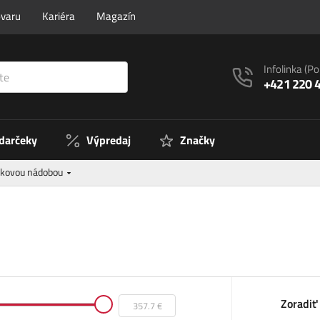
ovaru
Kariéra
Magazín
Infolinka
(Po
+421 220 
 darčeky
Výpredaj
Značky
lakovou nádobou
Zoradiť