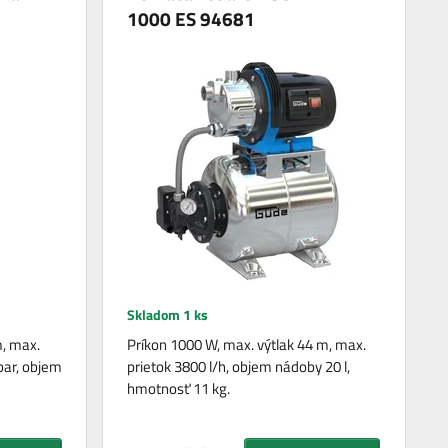
1000 ES 94681
Skladom 1 ks
m, max.
Príkon 1000 W, max. výtlak 44 m, max.
 bar, objem
prietok 3800 l/h, objem nádoby 20 l,
hmotnosť 11 kg.