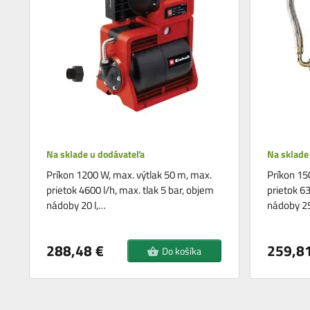
Na sklade u dodávateľa
Na sklade
Príkon 1200 W, max. výtlak 50 m, max.
Príkon 15
prietok 4600 l/h, max. tlak 5 bar, objem
prietok 63
nádoby 20 l,…
nádoby 25
288,48 €
259,81
Do košíka