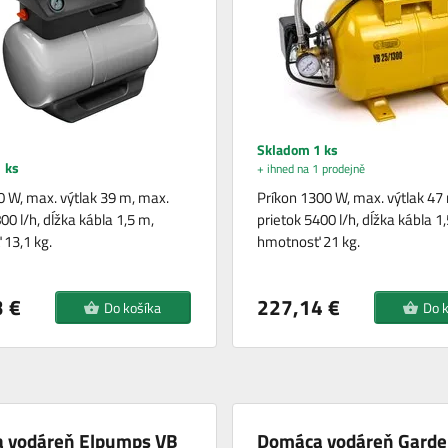
Skladom 1 ks
 ks
+ ihned na 1 prodejně
0 W, max. výtlak 39 m, max.
Príkon 1300 W, max. výtlak 47
00 l/h, dĺžka kábla 1,5 m,
prietok 5400 l/h, dĺžka kábla 1
13,1 kg.
hmotnosť 21 kg.
 €
227,14 €
Do košíka
Do 
 vodáreň Elpumps VB
Domáca vodáreň Gard