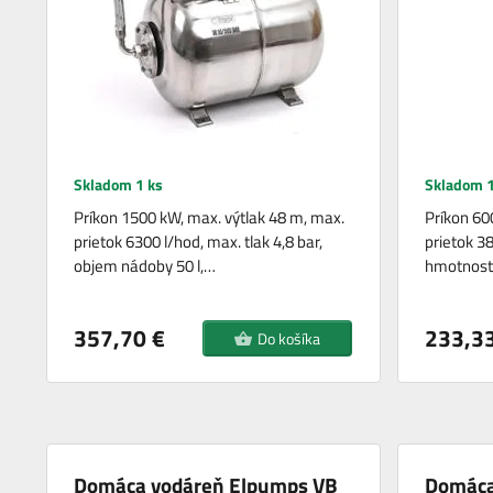
Skladom 1 ks
Skladom 1
Príkon 1500 kW, max. výtlak 48 m, max.
Príkon 60
prietok 6300 l/hod, max. tlak 4,8 bar,
prietok 38
objem nádoby 50 l,…
hmotnosť 
357,70 €
233,33
Do košíka
Domáca vodáreň Elpumps VB
Domáca