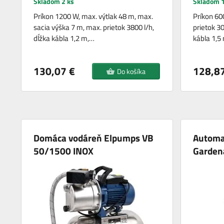
Skladom 2 ks
Skladom 1
Príkon 1200 W, max. výtlak 48 m, max.
Príkon 60
sacia výška 7 m, max. prietok 3800 l/h,
prietok 30
dĺžka kábla 1,2 m,…
kábla 1,5
130,07 €
128,87
Do košíka
Domáca vodáreň Elpumps VB
Automa
50/1500 INOX
Garden