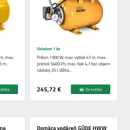
Skladom 1 ks
 m, max.
Príkon 1300 W, max. výtlak 47 m, max.
,5 m,
prietok 5400 l/h, max. tlak 4,7 bar, objem
nádoby 25 l, dĺžka…
245,72 €
košíka
Do košíka
ena
Domáca vodáreň GÜDE HWW