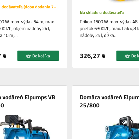
 dodávateľa (doba dodania 7–
Na sklade u dodávateľa
00 W, max. výtlak 54 m, max.
Príkon 1500 W, max. výtlak 48
00 l/h, objem nádoby 24 l,
prietok 6300l/h, max. tlak 4,8 
la 10 m,…
nádoby 25 l, dĺžka…
 €
326,27 €
Do košíka
Do 
 vodáreň Elpumps VB
Domáca vodáreň Elpu
00
25/800