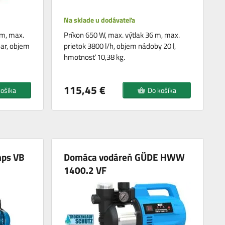
Na sklade u dodávateľa
 m, max.
Príkon 650 W, max. výtlak 36 m, max.
bar, objem
prietok 3800 l/h, objem nádoby 20 l,
hmotnosť 10,38 kg.
115,45 €
košíka
Do košíka
mps VB
Domáca vodáreň GÜDE HWW
1400.2 VF