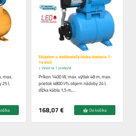
Skladom u dodávateľa (doba dodania 7–
14 dní)
+ ihned na 1 prodejně
m, max.
Príkon 1400 W, max. výtlak 48 m, max.
 25 l,
prietok 4800 l/h, objem nádoby 24 l,
dĺžka kábla 1,5 m,…
168,07 €
košíka
Do košíka