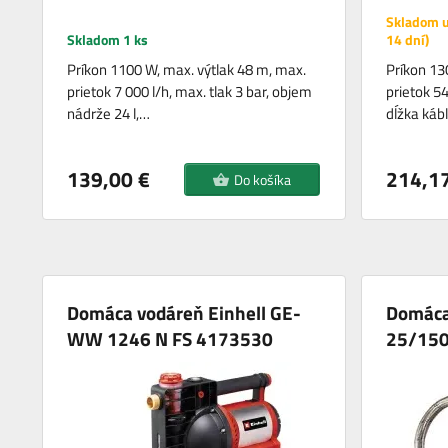
Skladom u
Skladom 1 ks
14 dní)
Príkon 1100 W, max. výtlak 48 m, max.
Príkon 13
prietok 7 000 l/h, max. tlak 3 bar, objem
prietok 54
nádrže 24 l,…
dĺžka káb
139,00 €
214,17
Do košíka
Domáca vodáreň Einhell GE-
Domáca
WW 1246 N FS 4173530
25/15