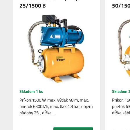
25/1500 B
50/150
Skladom 1 ks
Skladom 2
Príkon 1500 W, max. výtlak 48 m, max.
Príkon 15
prietok 6300 l/h, max. tlak 4,8 bar, objem
prietok 63
nádoby 25 l, dĺžka…
dĺžka káb