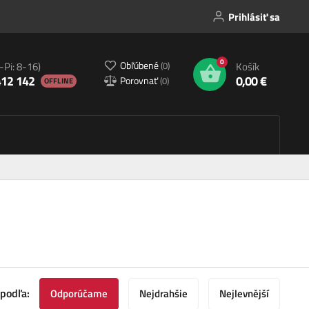
Prihlásiť sa
0
Obľúbené
(
0
)
-Pi: 8-16)
Košík
412 142
0,00 €
Porovnať
(
0
)
OFFLINE
 podľa:
Odporúčame
Nejdrahšie
Nejlevnější