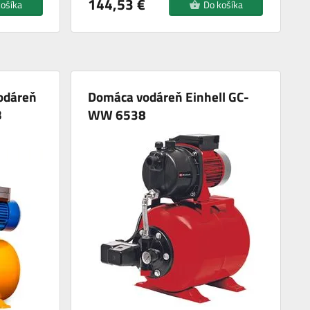
144,53 €
košíka
Do košíka
odáreň
Domáca vodáreň Einhell GC-
B
WW 6538