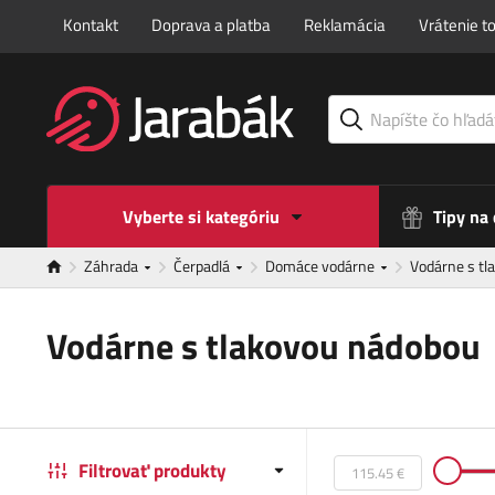
Kontakt
Doprava a platba
Reklamácia
Vrátenie t
Vyberte si kategóriu
Tipy na
Záhrada
Čerpadlá
Domáce vodárne
Vodárne s t
Vodárne s tlakovou nádobou
Filtrovať produkty