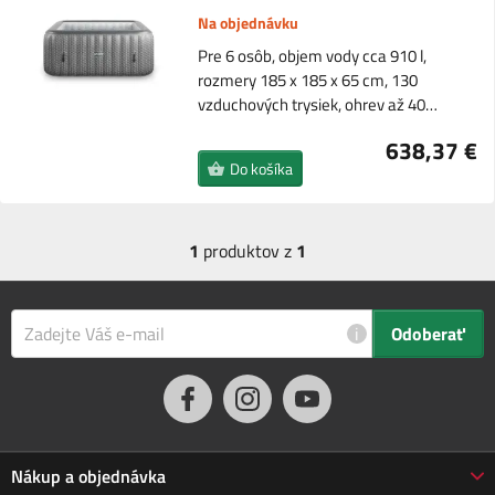
Na objednávku
Pre 6 osôb, objem vody cca 910 l,
rozmery 185 x 185 x 65 cm, 130
vzduchových trysiek, ohrev až 40…
638,37 €
Do košíka
1
produktov z
1
i
Odoberať
Nákup a objednávka