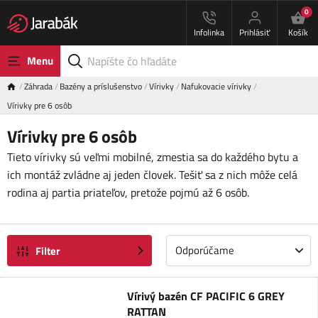
0
Infolinka
Prihlásiť
Košík
Menu
Záhrada
Bazény a príslušenstvo
Vírivky
Nafukovacie vírivky
Vírivky pre 6 osôb
Vírivky pre 6 osôb
Tieto vírivky sú veľmi mobilné, zmestia sa do každého bytu a
ich montáž zvládne aj jeden človek. Tešiť sa z nich môže celá
rodina aj partia priateľov, pretože pojmú až 6 osôb.
Odporúčame
Filter
Vírivý bazén CF PACIFIC 6 GREY
RATTAN