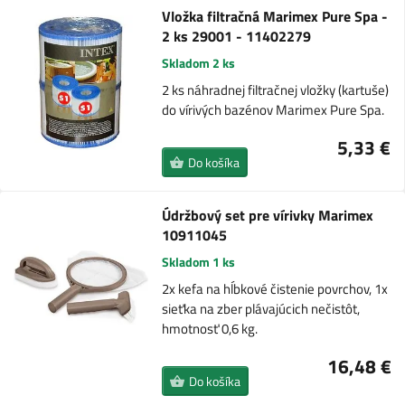
Vložka filtračná Marimex Pure Spa -
2 ks 29001 - 11402279
Skladom 2 ks
2 ks náhradnej filtračnej vložky (kartuše)
do vírivých bazénov Marimex Pure Spa.
5,33 €
Do košíka
Údržbový set pre vírivky Marimex
10911045
Skladom 1 ks
2x kefa na hĺbkové čistenie povrchov, 1x
sieťka na zber plávajúcich nečistôt,
hmotnosť 0,6 kg.
16,48 €
Do košíka