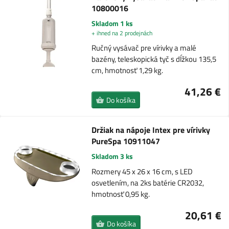
10800016
Skladom 1 ks
+ ihned na 2 prodejnách
Ručný vysávač pre vírivky a malé
bazény, teleskopická tyč s dĺžkou 135,5
cm, hmotnosť 1,29 kg.
41,26 €
Do košíka
Držiak na nápoje Intex pre vírivky
PureSpa 10911047
Skladom 3 ks
Rozmery 45 x 26 x 16 cm, s LED
osvetlením, na 2ks batérie CR2032,
hmotnosť 0,95 kg.
20,61 €
Do košíka