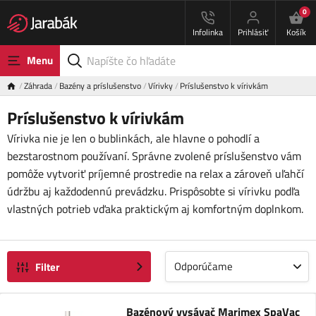
0
Infolinka
Prihlásiť
Košík
Menu
Záhrada
Bazény a príslušenstvo
Vírivky
Príslušenstvo k vírivkám
Príslušenstvo k vírivkám
Vírivka nie je len o bublinkách, ale hlavne o pohodlí a
bezstarostnom používaní. Správne zvolené príslušenstvo vám
pomôže vytvoriť príjemné prostredie na relax a zároveň uľahčí
údržbu aj každodennú prevádzku. Prispôsobte si vírivku podľa
vlastných potrieb vďaka praktickým aj komfortným doplnkom.
Odporúčame
Filter
Bazénový vysávač Marimex SpaVac