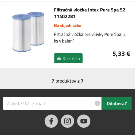
Filtračná vložka Intex Pure Spa S2
11402281
Na objednávku
Filtračná vložka pre vírivky Pure Spa, 2
ks v balení.
5,33 €
Do košíka
7
produktov z
7
i
Odoberať