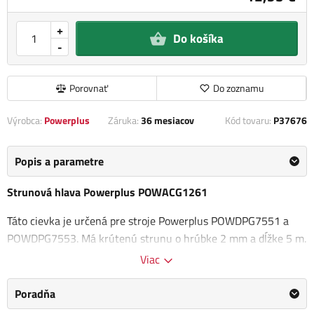
+
Do košíka
-
Porovnať
Do zoznamu
Výrobca:
Powerplus
Záruka:
36 mesiacov
Kód tovaru:
P37676
Popis a parametre
Strunová hlava Powerplus POWACG1261
Táto cievka je určená pre stroje Powerplus POWDPG7551 a
POWDPG7553. Má krútenú strunu o hrúbke 2 mm a dĺžke 5 m.
Viac
Kategória
Strunové hlavy a cievky
Poradňa
Výrobca
Powerplus
/
Informace o výrobci