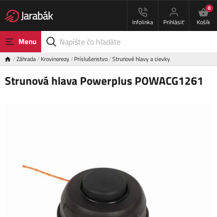
0
Infolinka
Prihlásiť
Košík
Menu
Záhrada
Krovinorezy
Príslušenstvo
Strunové hlavy a cievky
Strunová hlava Powerplus POWACG1261