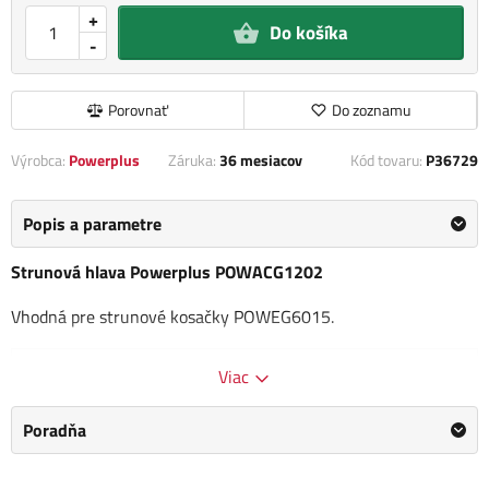
+
Do košíka
-
Porovnať
Do zoznamu
Výrobca:
Powerplus
Záruka:
36 mesiacov
Kód tovaru:
P36729
Popis a parametre
Strunová hlava Powerplus POWACG1202
Vhodná pre strunové kosačky POWEG6015.
Kategória
Strunové hlavy a cievky
Viac
Výrobca
Powerplus
/
Informace o výrobci
Poradňa
Dĺžka
3 m