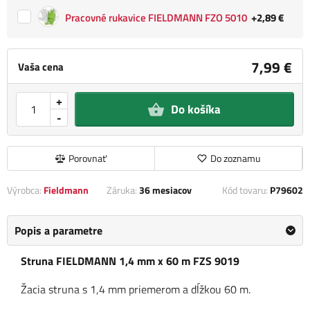
Pracovné rukavice FIELDMANN FZO 5010
+2,89 €
7,99 €
Vaša cena
+
Do košíka
-
Porovnať
Do zoznamu
Výrobca:
Fieldmann
Záruka:
36 mesiacov
Kód tovaru:
P79602
Popis a parametre
Struna FIELDMANN 1,4 mm x 60 m FZS 9019
Žacia struna s 1,4 mm priemerom a dĺžkou 60 m.