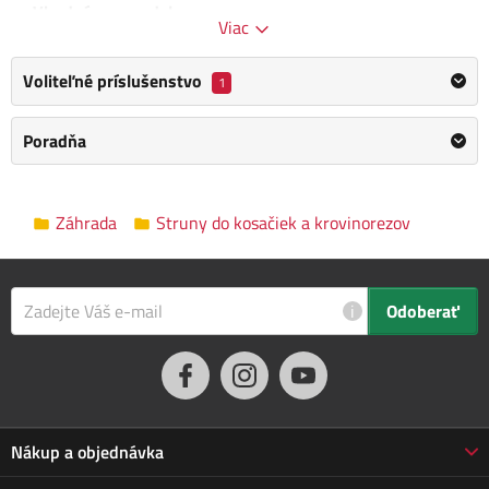
Vhodná pre modely:
Viac
FZS 1001/2000/2001/2002 E
Voliteľné príslušenstvo
1
Kategória
Struny do kosačiek a krovinorezov
Poradňa
Výrobca
Fieldmann
/
Informace o výrobci
Dĺžka
60 m
Záhrada
Struny do kosačiek a krovinorezov
Priemer struny
1,4 mm
Rozmery balenia
13.0 x 16.0 x 4.0 cm
i
Odoberať
Popis tohto produktu bol preložený automaticky, vyhradzujeme si
právo na prípadné chyby. Ak na nejaké narazíte, informujte nás,
prosím, e-mailom:
info@jarabak.sk
. Pôvodná verzia
tu
.
Nákup a objednávka