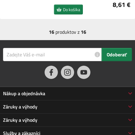
8,61 €
Do košíka
16
produktov z
16
i
Odoberať
Nákup a objednávka
Obchodné podmienky
Záruky a výhody
Doprava a platba
Reklamácia
Záruky a výhody
Predĺžená záruka
Vrátenie tovaru
Prečo nakupovať u nás
Služby a zákazníci