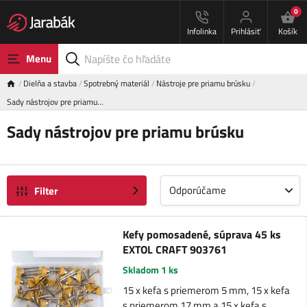
0
Infolinka
Prihlásiť
Košík
Menu
Dielňa a stavba
Spotrebný materiál
Nástroje pre priamu brúsku
Sady nástrojov pre priamu…
Sady nástrojov pre priamu brúsku
Odporúčame
Filter
Kefy pomosadené, súprava 45 ks
EXTOL CRAFT 903761
Skladom 1 ks
15 x kefa s priemerom 5 mm, 15 x kefa
s priemerom 17 mm a 15 x kefa s