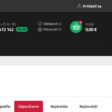
Prihlásiť sa
0
Obľúbené
(
0
)
o-Pi: 8-16)
Košík
412 142
0,00 €
Porovnať
(
0
)
ONLINE
 podľa:
Odporúčame
Nejdrahšie
Nejlevnější