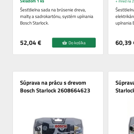
Skladom 1 ks
+ ihned na 2
Šesťdielna sada na brúsenie dreva,
Šesťdieln
malty a sadrokartónu, systém upínania
elektriká
Bosch Starlock.
upínania 
52,04 €
60,39 
Do košíka
Súprava na prácu s drevom
Súprav
Bosch Starlock 2608664623
Starlo