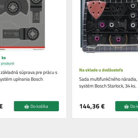
 ks
 prodejně
Na sklade u dodávateľa
a základná súprava pre prácu s
systém upínania Bosch
Sada multifunkčného náradia, 
systém Bosch Starlock, 34 ks.
€
144,36 €
Do košíka
Do 