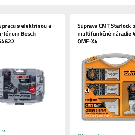
 prácu s elektrinou a
Súprava CMT Starlock 
artónom Bosch
multifunkčné náradie 
64622
OMF-X4
 ks