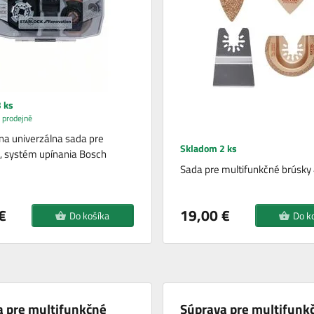
 ks
 prodejně
a univerzálna sada pre
Skladom 2 ks
, systém upínania Bosch
Sada pre multifunkčné brúsky 
€
19,00 €
Do košíka
Do k
a pre multifunkčné
Súprava pre multifunk