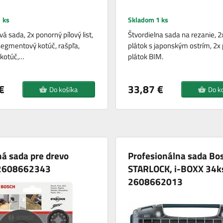
 ks
Skladom 1 ks
á sada, 2x ponorný pílový list,
Štvordielna sada na rezanie, 2x
segmentový kotúč, rašpľa,
plátok s japonským ostrím, 2x 
 kotúč,…
plátok BIM.
€
33,87 €
Do košíka
Do k
á sada pre drevo
Profesionálna sada Bo
2608662343
STARLOCK, i-BOXX 34k
2608662013