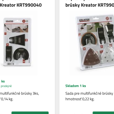
 Kreator KRT990040
brúsky Kreator KRT99
 ks
Skladom 1 ks
 prodejně
multifunkčné brúsky 3ks,
Sada pre multifunkčné brúsky 
0,14 kg.
hmotnosť 0,22 kg.