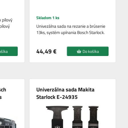
Skladom 1 ks
 pílový
pílový
Univezálna sada na rezanie a brúsenie
13ks, systém upínania Bosch Starlock.
44,49 €
ošíka
Do košíka
sch
Univerzálna sada Makita
s
Starlock E-24935