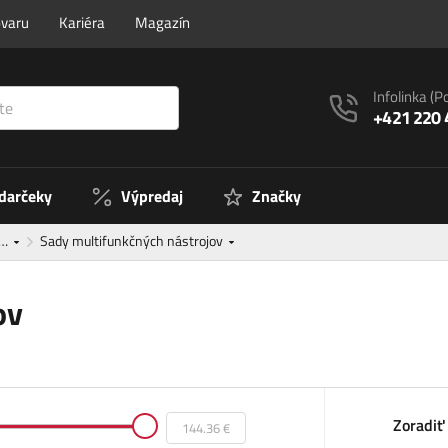
ovaru
Kariéra
Magazín
Infolinka
(P
+421 220 
 darčeky
Výpredaj
Značky
e…
Sady multifunkčných nástrojov
ov
Zoradiť