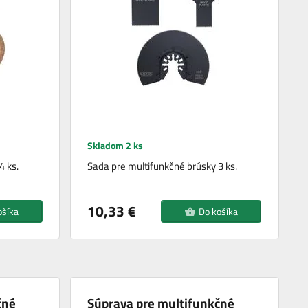
Skladom 2 ks
4 ks.
Sada pre multifunkčné brúsky 3 ks.
10,33 €
ošíka
Do košíka
čné
Súprava pre multifunkčné