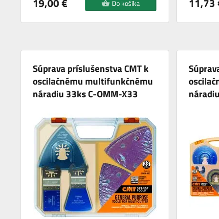
19,00 €
11,73 
Do košíka
Súprava príslušenstva CMT k
Súprava
oscilačnému multifunkčnému
oscila
náradiu 33ks C-OMM-X33
náradi