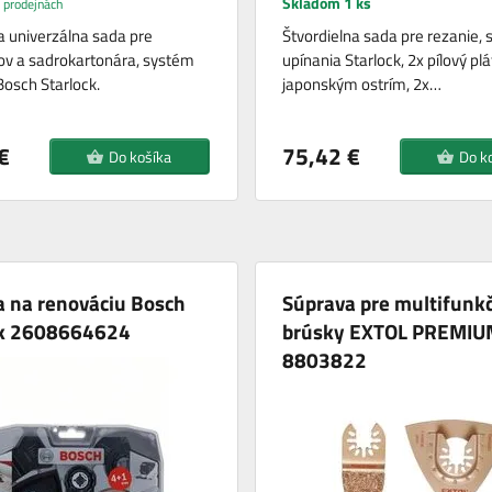
Skladom 1 ks
 prodejnách
a univerzálna sada pre
Štvordielna sada pre rezanie,
rov a sadrokartonára, systém
upínania Starlock, 2x pílový plá
Bosch Starlock.
japonským ostrím, 2x…
€
75,42 €
Do košíka
Do k
a na renováciu Bosch
Súprava pre multifunk
ck 2608664624
brúsky EXTOL PREMIU
8803822