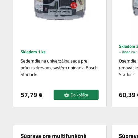
Skladom 3
Skladom 1 ks
+ ihned na 1
Sedemdielna univerzálna sada pre
Osemdieln
prácu s drevom, systém upínania Bosch
renovácie
Starlock.
Starlock.
57,79 €
60,39 
Do košíka
Súprava pre multifunkčné
Súprav