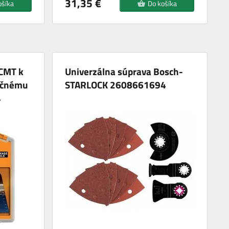
31,35 €
ošíka
Do košíka
 CMT k
Univerzálna súprava Bosch-
kčnému
STARLOCK 2608661694
4