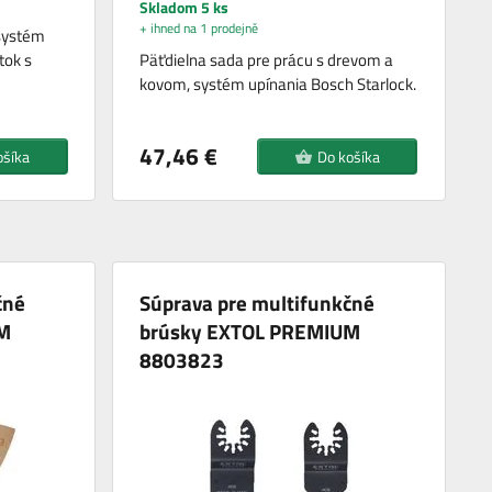
Skladom 5 ks
+ ihned na 1 prodejně
 systém
tok s
Päťdielna sada pre prácu s drevom a
kovom, systém upínania Bosch Starlock.
47,46 €
ošíka
Do košíka
čné
Súprava pre multifunkčné
M
brúsky EXTOL PREMIUM
8803823