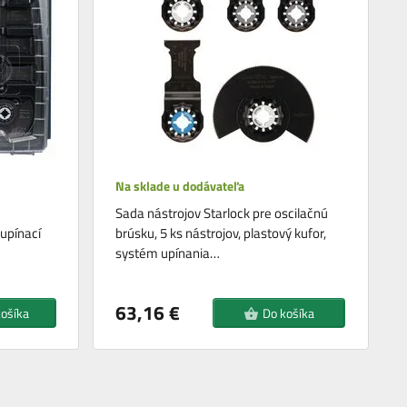
Na sklade u dodávateľa
Sada nástrojov Starlock pre oscilačnú
upínací
brúsku, 5 ks nástrojov, plastový kufor,
systém upínania…
63,16 €
košíka
Do košíka