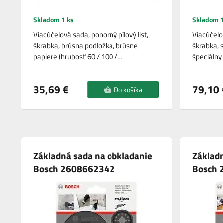
Skladom 1 ks
Skladom 1
Viacúčelová sada, ponorný pílový list,
Viacúčelov
škrabka, brúsna podložka, brúsne
škrabka, 
papiere (hrubosť 60 / 100 /…
špeciálny
35,69 €
79,10 
Do košíka
Základná sada na obkladanie
Základn
Bosch 2608662342
Bosch 