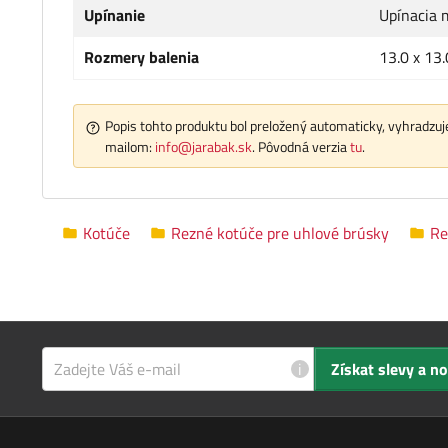
Upínanie
Upínacia 
Rozmery balenia
13.0 x 13.
Popis tohto produktu bol preložený automaticky, vyhradzuje
mailom:
info@jarabak.sk
. Pôvodná verzia
tu
.
Kotúče
Rezné kotúče pre uhlové brúsky
Re
i
Získat slevy a n