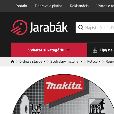
Kontakt
Doprava a platba
Reklamácia
Vrátenie t
Vyberte si kategóriu
Tipy na
Dielňa a stavba
Spotrebný materiál
Kotúče
Rezné