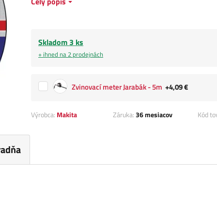
Celý popis
Skladom 3 ks
+ ihned na 2 prodejnách
Zvinovací meter Jarabák - 5m
+4,09 €
Výrobca:
Makita
Záruka:
36 mesiacov
Kód to
radňa