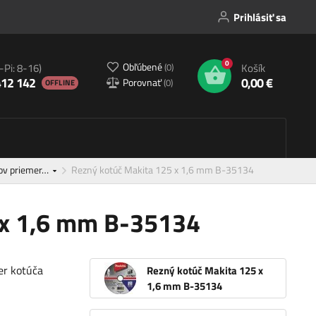
Prihlásiť sa
0
Obľúbené
(
0
)
-Pi: 8-16)
Košík
412 142
0,00 €
Porovnať
(
0
)
OFFLINE
kov priemer…
Rezný kotúč Makita 125 x 1,6 mm B-35134
 x 1,6 mm B-35134
er kotúča
Rezný kotúč Makita 125 x
1,6 mm B-35134