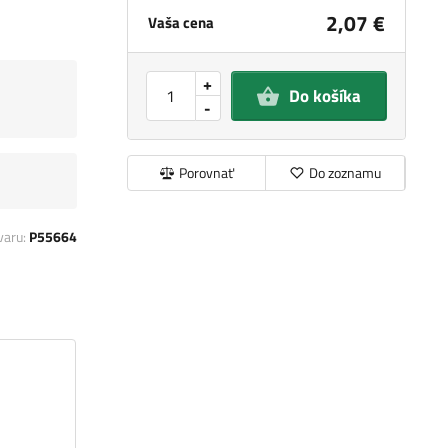
2,07 €
Vaša cena
+
Do košíka
-
Porovnať
Do zoznamu
varu:
P55664