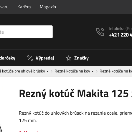
ovaru
Kariéra
Magazín
Infolinka
(Po
+421 220 
 darčeky
Výpredaj
Značky
 kotúče pre uhlové brúsky
Rezné kotúče na kov
Rezné kotúče na 
Rezný kotúč Makita 125
Rezný kotúč do uhlových brúsok na rezanie ocele, priem
125 mm.