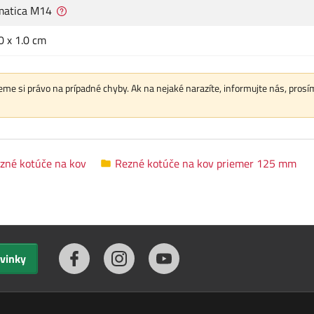
matica M14
0 x 1.0 cm
me si právo na prípadné chyby. Ak na nejaké narazíte, informujte nás, prosí
zné kotúče na kov
Rezné kotúče na kov priemer 125 mm
ovinky