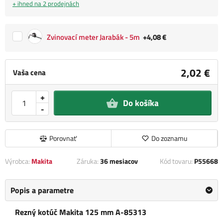
+ ihned na 2 prodejnách
Zvinovací meter Jarabák - 5m
+4,08 €
2,02 €
Vaša cena
+
Do košíka
-
Porovnať
Do zoznamu
Výrobca:
Makita
Záruka:
36 mesiacov
Kód tovaru:
P55668
Popis a parametre
Rezný kotúč Makita 125 mm A-85313