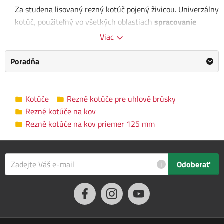
Za studena lisovaný rezný kotúč pojený živicou. Univerzálny
kotúč, použiteľný vo všetkých oblastiach
spracovanie
kovov ako je oceľ a liatina.
Viac
Rozmer: 125 x 2,5 x 22,23 mm
Poradňa
Kategória
Rezné kotúče na kov priemer 125 mm
Kotúče
Rezné kotúče pre uhlové brúsky
Výrobca
Makita
/
Informace o výrobci
Rezné kotúče na kov
Priemer kotúča
125 mm
Rezné kotúče na kov priemer 125 mm
Vnútorný priemer
22.23 mm
Hrúbka kotúča
2.5 mm
i
Odoberať
Upínanie
Upínacia matica M14
Rozmery balenia
13.0 x 13.0 x 1.0 cm