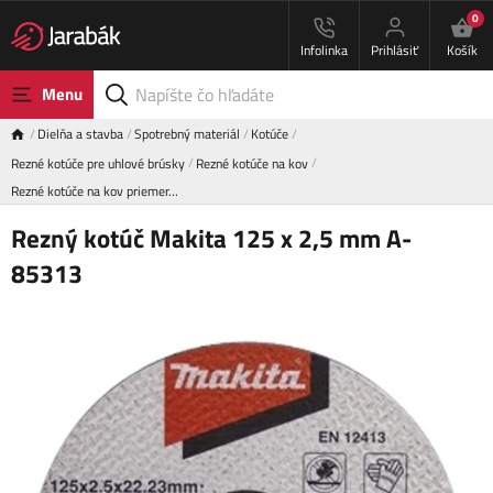
0
Infolinka
Prihlásiť
Košík
Menu
Dielňa a stavba
Spotrebný materiál
Kotúče
Rezné kotúče pre uhlové brúsky
Rezné kotúče na kov
Rezné kotúče na kov priemer…
Rezný kotúč Makita 125 x 2,5 mm A-
85313