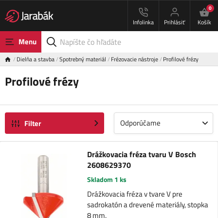
0
Infolinka
Prihlásiť
Košík
Menu
Dielňa a stavba
Spotrebný materiál
Frézovacie nástroje
Profilové frézy
Profilové frézy
Odporúčame
Filter
Drážkovacia fréza tvaru V Bosch
2608629370
Skladom 1 ks
Drážkovacia fréza v tvare V pre
sadrokatón a drevené materiály, stopka
8 mm.