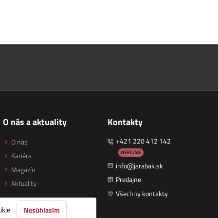
O nás a aktuality
Kontakty
+421 220 412 142
O nás
OFFLINE
Kariéra
info@jarabak.sk
Magazín
Predajne
Aktuality
Všechny kontakty
okie
.
Nesúhlasím