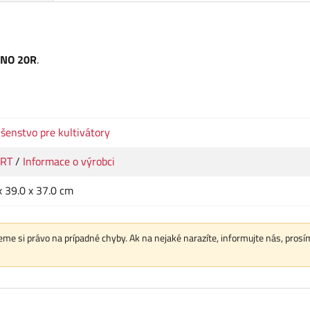
ANO 20R
.
ušenstvo pre kultivátory
RT
/
Informace o výrobci
x 39.0 x 37.0 cm
me si právo na prípadné chyby. Ak na nejaké narazíte, informujte nás, prosí