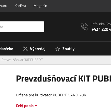
ovaru
Kariéra
Magazín
Infolinka
(Po
+421 220 
 darčeky
Výpredaj
Značky
Prevzdušňovací KIT PUBERT
Prevzdušňovací KIT PU
Určené pre kultivátor PUBERT NANO 20R.
Celý popis