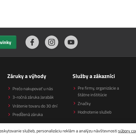
ovinky
Záruky a výhody
Služby a zákazníci
Pre firmy, organizácie a
Prečo nakupovať u nás
štátne inštitúcie
3-ročná záruka Jarabák
Značky
Vrátenie tovaru do 30 dní
Hodnotenie služieb
Predĺžená záruka
oskytovanie služieb, personalizáciu reklám a analýzu návštevnosti
súbory co