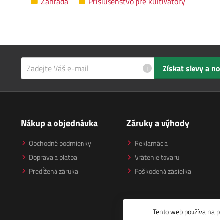
Záhrada
Príslušenstvo pre kultivátory
i
Získat slevy a n
Nákup a objednávka
Záruky a výhody
Obchodné podmienky
Reklamácia
Doprava a platba
Vrátenie tovaru
Predĺžená záruka
Poškodená zásielka
Tento web používa na p