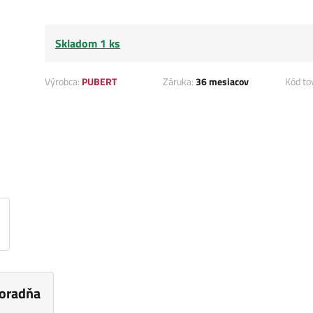
Skladom 1 ks
Výrobca:
PUBERT
Záruka:
36 mesiacov
Kód to
oradňa