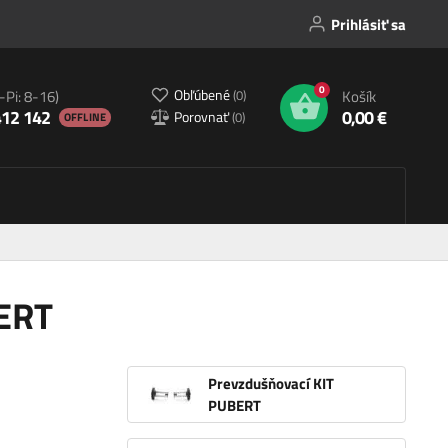
Prihlásiť sa
0
Obľúbené
(
0
)
-Pi: 8-16)
Košík
412 142
0,00 €
Porovnať
(
0
)
OFFLINE
BERT
Prevzdušňovací KIT
PUBERT