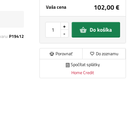
102,00 €
Vaša cena
+
Do košíka
-
varu:
P19412
Porovnať
Do zoznamu
Spočítat splátky
Home Credit