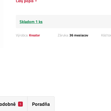
Celý popis
Skladom 1 ks
Výrobca:
Kreator
Záruka:
36 mesiacov
Kód to
odobné
Poradňa
5