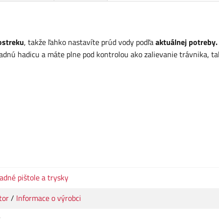
ostreku
, takže ľahko nastavíte prúd vody podľa
aktuálnej potreby.
dnú hadicu a máte plne pod kontrolou ako zalievanie trávnika, ta
adné pištole a trysky
tor
/
Informace o výrobci
t