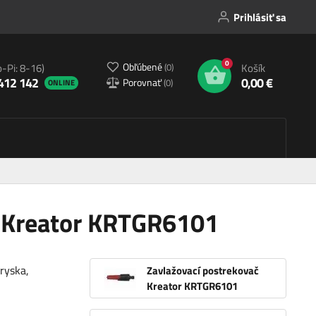
Prihlásiť sa
0
Obľúbené
(
0
)
o-Pi: 8-16)
Košík
412 142
0,00 €
Porovnať
(
0
)
ONLINE
č Kreator KRTGR6101
ryska,
Zavlažovací postrekovač
Kreator KRTGR6101