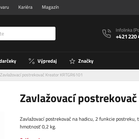
ovaru
Kariéra
Magazín
Infolinka
(P
+421 220 
 darčeky
Výpredaj
Značky
Zavlažovací postrekovač Kreator KRTGR6101
Zavlažovací postrekova
Zavlažovací postrekovač na hadicu, 2 funkcie postreku, t
hmotnosť 0,2 kg.