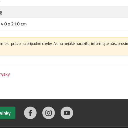
kg
x 4.0 x 21.0 cm
me si právo na prípadné chyby. Ak na nejaké narazíte, informujte nás, prosí
trysky
ovinky