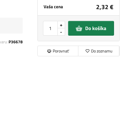
2,32 €
Vaša cena
+
Do košíka
-
varu:
P36678
Porovnať
Do zoznamu