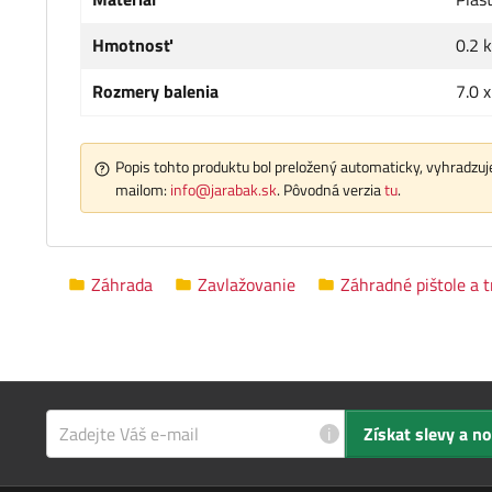
Hmotnosť
0.2 
Rozmery balenia
7.0 
Popis tohto produktu bol preložený automaticky, vyhradzuje
mailom:
info@jarabak.sk
. Pôvodná verzia
tu
.
Záhrada
Zavlažovanie
Záhradné pištole a 
i
Získat slevy a n