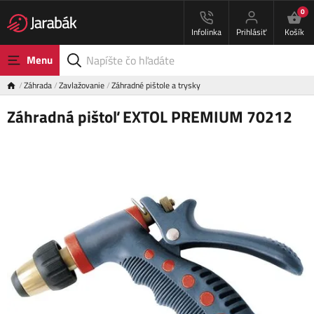
0
Infolinka
Prihlásiť
Košík
Menu
Záhrada
Zavlažovanie
Záhradné pištole a trysky
Záhradná pištoľ EXTOL PREMIUM 70212