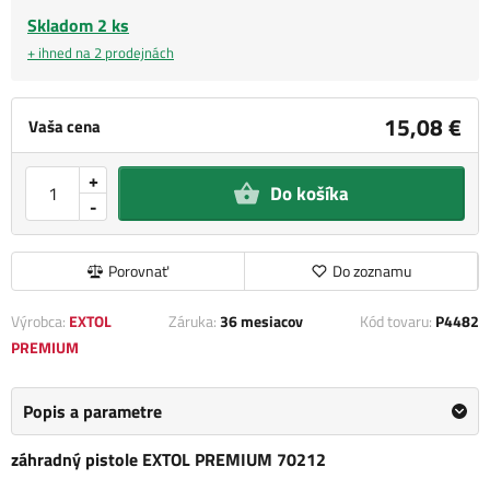
Skladom 2 ks
+ ihned na 2 prodejnách
15,08 €
Vaša cena
+
Do košíka
-
Porovnať
Do zoznamu
Výrobca:
EXTOL
Záruka:
36 mesiacov
Kód tovaru:
P4482
PREMIUM
Popis a parametre
záhradný pistole EXTOL PREMIUM 70212