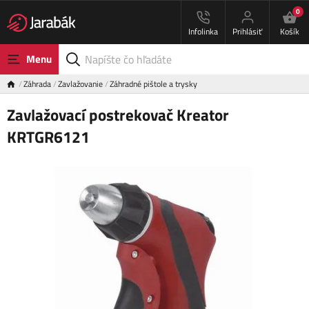
0
Infolinka
Prihlásiť
Košík
Menu
Záhrada
Zavlažovanie
Záhradné pištole a trysky
Zavlažovací postrekovač Kreator
KRTGR6121