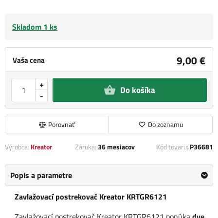
Skladom 1 ks
9,00 €
Vaša cena
+
Do košíka
-
Porovnať
Do zoznamu
Výrobca:
Kreator
Záruka:
36 mesiacov
Kód tovaru:
P36681
Popis a parametre
Zavlažovací postrekovač Kreator KRTGR6121
Zavlažovací postrekovač Kreator KRTGR6121 ponúka
dve