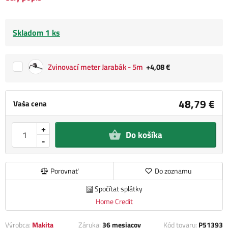
Skladom 1 ks
Zvinovací meter Jarabák - 5m
+4,08 €
48,79 €
Vaša cena
+
Do košíka
-
Porovnať
Do zoznamu
Spočítat splátky
Home Credit
Výrobca:
Makita
Záruka:
36 mesiacov
Kód tovaru:
P51393