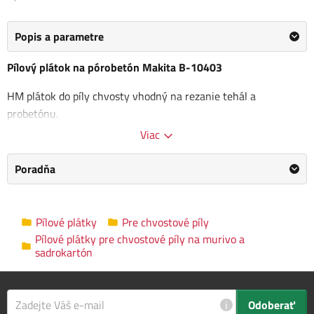
Popis a parametre
Pílový plátok na pórobetón Makita B-10403
HM plátok do píly chvosty vhodný na rezanie tehál a
probetónu.
Viac
Dĺžka 457mm
Poradňa
Pílové plátky pre chvostové píly na murivo a
Kategória
sadrokartón
Pílové plátky
Pre chvostové píly
Výrobca
Makita
/
Informace o výrobci
Pílové plátky pre chvostové píly na murivo a
sadrokartón
Rozmery
20.0 x 7.0 x 1.0 cm
balenia
i
Odoberať