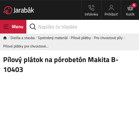
0
Infolinka
Prihlásiť
Košík
Menu
Dielňa a stavba
Spotrebný materiál
Pílové plátky
Pre chvostové píly
Pílové plátky pre chvostové…
Pílový plátok na pórobetón Makita B-
10403