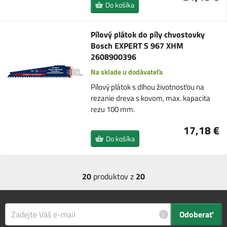
Do košíka
Pílový plátok do píly chvostovky
Bosch EXPERT S 967 XHM
2608900396
Na sklade u dodávateľa
Pílový plátok s dlhou životnosťou na
rezanie dreva s kovom, max. kapacita
rezu 100 mm.
17,18 €
Do košíka
20
produktov z
20
i
Odoberať