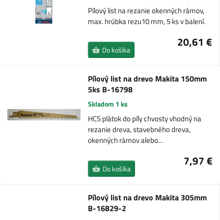
Pílový list na rezanie okenných rámov,
max. hrúbka rezu10 mm, 5 ks v balení.
20,61 €
Do košíka
Pílový list na drevo Makita 150mm
5ks B-16798
Skladom 1 ks
HCS plátok do píly chvosty vhodný na
rezanie dreva, stavebného dreva,
okenných rámov alebo…
7,97 €
Do košíka
Pílový list na drevo Makita 305mm
B-16829-2