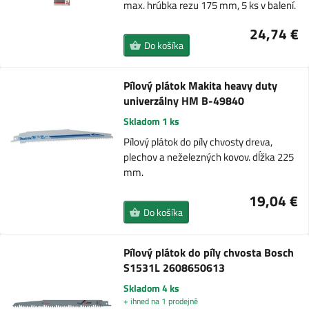
max. hrúbka rezu 175 mm, 5 ks v balení.
24,74 €
Do košíka
Pílový plátok Makita heavy duty
univerzálny HM B-49840
Skladom 1 ks
Pílový plátok do píly chvosty dreva,
plechov a neželezných kovov. dĺžka 225
mm.
19,04 €
Do košíka
Pílový plátok do píly chvosta Bosch
S1531L 2608650613
Skladom 4 ks
+ ihned na 1 prodejně