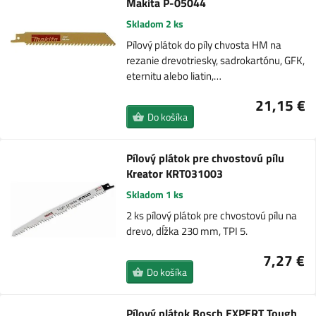
Makita P-05044
Skladom 2 ks
Pílový plátok do píly chvosta HM na
rezanie drevotriesky, sadrokartónu, GFK,
eternitu alebo liatin,…
21,15 €
Do košíka
Pílový plátok pre chvostovú pílu
Kreator KRT031003
Skladom 1 ks
2 ks pílový plátok pre chvostovú pílu na
drevo, dĺžka 230 mm, TPI 5.
7,27 €
Do košíka
Pílový plátok Bosch EXPERT Tough