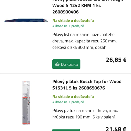
Wood S 1242 KHM 1 ks
2608900406
Na sklade u dodávateľa
+ ihned na 1 prodejně
Pílový list na rezanie húževnatého
dreva, max. kapacita rezu 250 mm,
celková dĺžka 300 mm, obsah…
26,85 €
Do košíka
Pílový plátok Bosch Top for Wood
S1531L 5 ks 2608650676
Na sklade u dodávateľa
+ ihned na 1 prodejně
Pílový plátok na rezanie dreva, max.
hrúbka rezu 190 mm, 5 ks v balení.
21,48 €