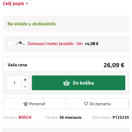
Celý popis
Na sklade u dodávateľa
Zvinovací meter Jarabák - 5m
+4,08 €
26,09 €
Vaša cena
+
Do košíka
-
Porovnať
Do zoznamu
Výrobca:
BOSCH
Záruka:
36 mesiacov
Kód tovaru:
P125235