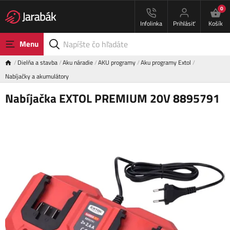
0
Infolinka
Prihlásiť
Košík
Menu
Dielňa a stavba
Aku náradie
AKU programy
Aku programy Extol
Nabíjačky a akumulátory
Nabíjačka EXTOL PREMIUM 20V 8895791