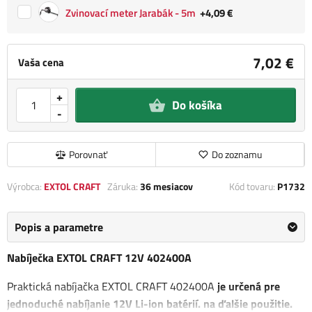
Zvinovací meter Jarabák - 5m
+4,09 €
7,02 €
Vaša cena
+
Do košíka
-
Porovnať
Do zoznamu
Výrobca:
EXTOL CRAFT
Záruka:
36 mesiacov
Kód tovaru:
P1732
Popis a parametre
Nabíječka EXTOL CRAFT 12V 402400A
Praktická nabíjačka EXTOL CRAFT 402400A
je určená pre
jednoduché nabíjanie 12V Li-ion batérií. na ďalšie použitie.