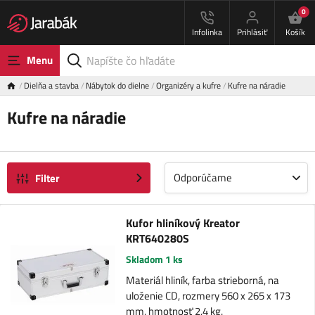
0
Infolinka
Prihlásiť
Košík
Menu
Dielňa a stavba
Nábytok do dielne
Organizéry a kufre
Kufre na náradie
Kufre na náradie
Odporúčame
Filter
Kufor hliníkový Kreator
KRT640280S
Skladom 1 ks
Materiál hliník, farba strieborná, na
uloženie CD, rozmery 560 x 265 x 173
mm, hmotnosť 2,4 kg.