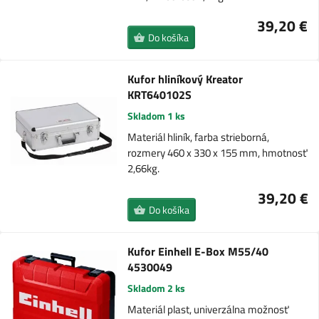
39,20 €
Do košíka
Kufor hliníkový Kreator
KRT640102S
Skladom 1 ks
Materiál hliník, farba strieborná,
rozmery 460 x 330 x 155 mm, hmotnosť
2,66kg.
39,20 €
Do košíka
Kufor Einhell E-Box M55/40
4530049
Skladom 2 ks
Materiál plast, univerzálna možnosť