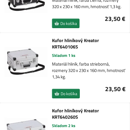
Materiál hliník, farba čierna, rozmery
320 x 230 x 160 mm, hmotnosť 1,3 kg.
23,50 €
Do košíka
Kufor hliníkový Kreator
KRT640106S
Skladom 1 ks
Materiál hliník, farba strieborná,
rozmery 320 x 230 x 160 mm, hmotnosť
1,34 kg.
23,50 €
Do košíka
Kufor hliníkový Kreator
KRT640260S
Skladom 2 ks