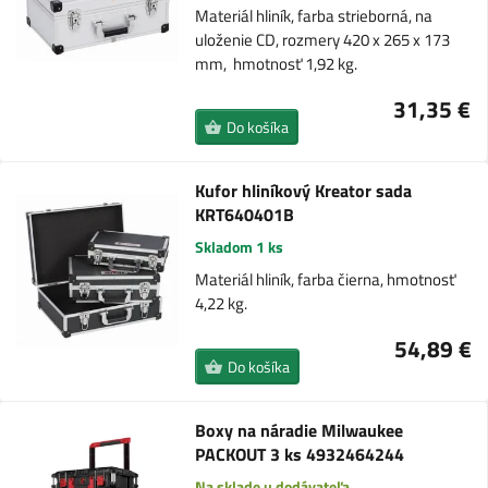
Materiál hliník, farba strieborná, na
uloženie CD, rozmery 420 x 265 x 173
mm, hmotnosť 1,92 kg.
31,35 €
Do košíka
Kufor hliníkový Kreator sada
KRT640401B
Skladom 1 ks
Materiál hliník, farba čierna, hmotnosť
4,22 kg.
54,89 €
Do košíka
Boxy na náradie Milwaukee
PACKOUT 3 ks 4932464244
Na sklade u dodávateľa