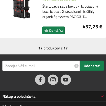
Štartovacia sada boxov - 1x pojazdný
box, 1x box s 2 zásuvkami, 1x štíhly
organizér, systém PACKOUT…
457,25 €
Do košíka
17
produktov z
17
i
Odoberať
Nákup a objednávka
Obchodné podmienky