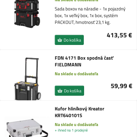
Sada boxov na náradie - 1x pojazdný
box, 1x veľký box, 1x box, systém
PACKOUT, hmotnosť 23,1 kg.
413,55 €
Do košíka
FDN 4171 Box spodná časť
FIELDMANN
Na sklade u dodávateľa
59,99 €
Do košíka
Kufor hliníkový Kreator
KRT640101S
Na sklade u dodávateľa
+ ihned na 1 prodejně