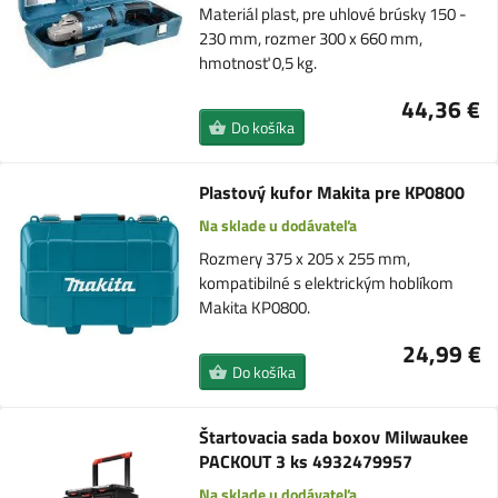
Materiál plast, pre uhlové brúsky 150 -
230 mm, rozmer 300 x 660 mm,
hmotnosť 0,5 kg.
44,36 €
Do košíka
Plastový kufor Makita pre KP0800
Na sklade u dodávateľa
Rozmery 375 x 205 x 255 mm,
kompatibilné s elektrickým hoblíkom
Makita KP0800.
24,99 €
Do košíka
Štartovacia sada boxov Milwaukee
PACKOUT 3 ks 4932479957
Na sklade u dodávateľa