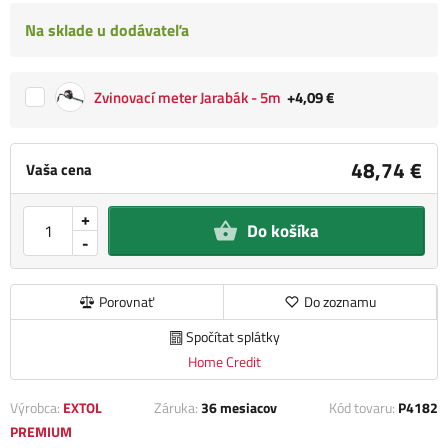
Na sklade u dodávateľa
Zvinovací meter Jarabák - 5m
+4,09 €
48,74 €
Vaša cena
+
Do košíka
-
Porovnať
Do zoznamu
Spočítat splátky
Home Credit
Výrobca:
EXTOL
Záruka:
36 mesiacov
Kód tovaru:
P4182
PREMIUM