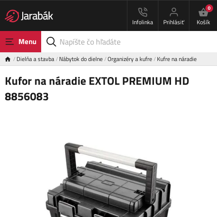
0
Infolinka
Prihlásiť
Košík
Menu
Dielňa a stavba
Nábytok do dielne
Organizéry a kufre
Kufre na náradie
Kufor na náradie EXTOL PREMIUM HD
8856083