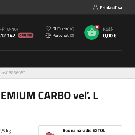
Prihlásiť sa
0
Obľúbené
(
0
)
-Pi: 8-16)
Košík
412 142
0,00 €
Porovnať
(
0
)
OFFLINE
ľkosť 8856082
REMIUM CARBO veľ. L
,5 kg.
Box na náradie EXTOL