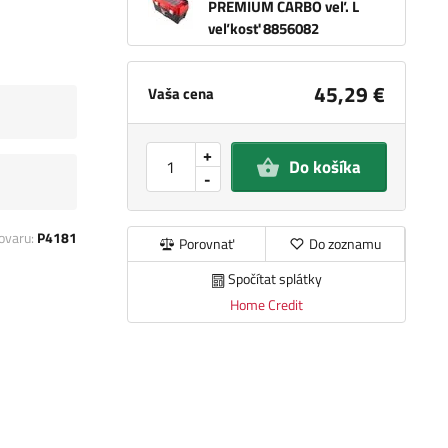
PREMIUM CARBO veľ. L
veľkosť 8856082
45,29 €
Vaša cena
+
Do košíka
-
ovaru:
P4181
Porovnať
Do zoznamu
Spočítat splátky
Home Credit