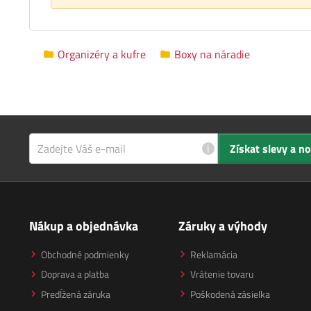
Organizéry a kufre
Boxy na náradie
i
Získat slevy a n
Nákup a objednávka
Záruky a výhody
Obchodné podmienky
Reklamácia
Doprava a platba
Vrátenie tovaru
Predĺžená záruka
Poškodená zásielka