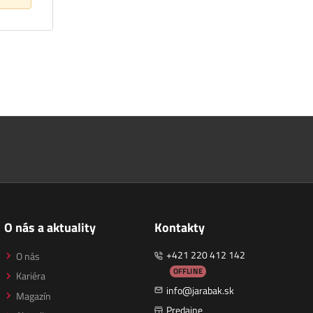
O nás a aktuality
Kontakty
+421 220 412 142
O nás
OFFLINE
Kariéra
info@jarabak.sk
Magazín
Predajne