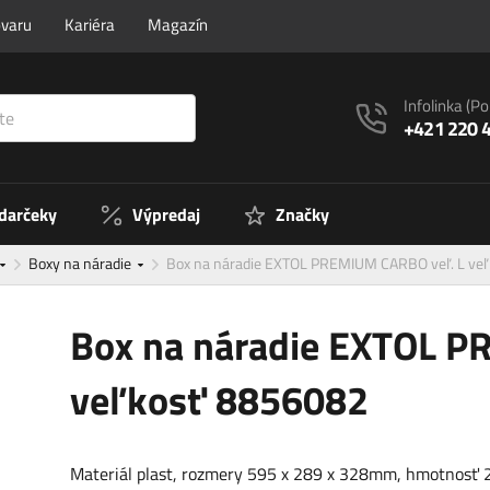
ovaru
Kariéra
Magazín
Infolinka
(Po
+421 220 
 darčeky
Výpredaj
Značky
Boxy na náradie
Box na náradie EXTOL PREMIUM CARBO veľ. L ve
Box na náradie EXTOL P
veľkosť 8856082
Materiál plast, rozmery 595 x 289 x 328mm, hmotnosť 2