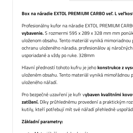
Box na náradie EXTOL PREMIUM CARBO veľ. L veľko
Profesionálny kufor na náradie EXTOL PREMIUM CARBO 
vybavenie.
S rozmermi 595 x 289 x 328 mm mm ponúka d
uloženom obsahu. Tento materiál vyniká mimoriadnou 
ochranu uloženého náradia. profesionálov aj náročných
usporiadané a vždy po ruke. 328mm
Hlavní předností tohoto kufru je jeho
konstrukce z vys
uloženém obsahu. Tento materiál vyniká mimořádnou pe
uloženého nářadí.
Pro bezpečné uzavření je kufr v
ybaven kvalitními kovov
zatížení.
Díky průhlednému provedení a praktickým rozmě
kutily, kteří potřebují mít své nářadí přehledně uspořá
Základní parametry: