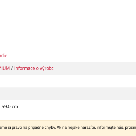
adie
MIUM
/
Informace o výrobci
x 59.0 cm
me si právo na prípadné chyby. Ak na nejaké narazíte, informujte nás, prosí