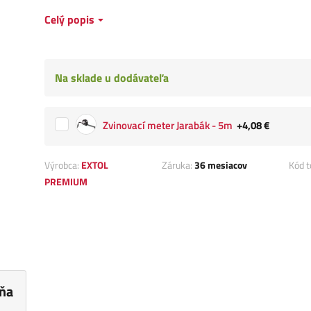
Celý popis
Na sklade u dodávateľa
Zvinovací meter Jarabák - 5m
+4,08 €
Výrobca:
EXTOL
Záruka:
36 mesiacov
Kód t
PREMIUM
ňa