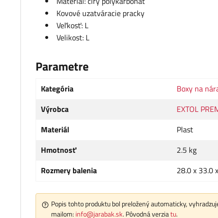
Materiál: číry polykarbonát
Kovové uzatváracie pracky
Veľkosť: L
Velikost: L
Parametre
Kategória
Boxy na nár
Výrobca
EXTOL PRE
Materiál
Plast
Hmotnosť
2.5 kg
Rozmery balenia
28.0 x 33.0 
Popis tohto produktu bol preložený automaticky, vyhradzuje
mailom:
info@jarabak.sk
. Pôvodná verzia
tu
.