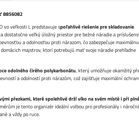
sť 8856082
vo veľkosti L predstavuje s
poľahlivé riešenie pre skladovanie
ostatočne veľký úložný priestor pre bežné náradie a príslušens
pevnosťou a odolnosťou proti nárazom, čo zabezpečuje maximálnu
 domácich majstrov, ktorí potrebujú mať svoje náradie prehľadne
oce odolného čirého polykarbonátu
, který umožňuje okamžitý př
vností a odolností proti nárazům, což zajišťuje maximální ochran
ými přezkami, které spolehlivě drží víko na svém místě i při pl
rům je tento organizér ideální volbou pro profesionály i náročn
dané a vždy po ruce.