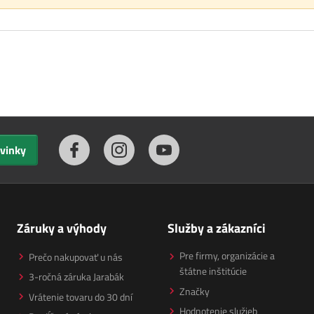
ovinky
Záruky a výhody
Služby a zákazníci
Pre firmy, organizácie a
Prečo nakupovať u nás
štátne inštitúcie
3-ročná záruka Jarabák
Značky
Vrátenie tovaru do 30 dní
Hodnotenie služieb