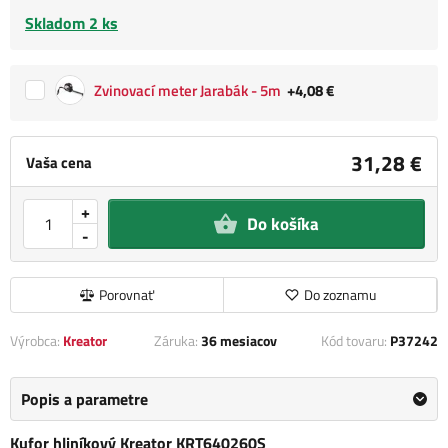
Skladom 2 ks
Zvinovací meter Jarabák - 5m
+4,08 €
31,28 €
Vaša cena
+
Do košíka
-
Porovnať
Do zoznamu
Výrobca:
Kreator
Záruka:
36 mesiacov
Kód tovaru:
P37242
Popis a parametre
Kufor hliníkový Kreator KRT640260S