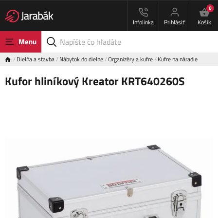
0
Infolinka
Prihlásiť
Košík
Menu
Dielňa a stavba
Nábytok do dielne
Organizéry a kufre
Kufre na náradie
Kufor hliníkový Kreator KRT640260S