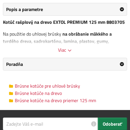
Popis a parametre
Kotúč rašplový na drevo EXTOL PREMIUM 125 mm 8803705
Na použitie do uhlovej brúsky
na obrábanie mäkkého a
tvrdého dreva, sadrokartónu, lamina, plastov, gumy,
mäkkých a mäkkých starých náterov.
Viac
Rozmer kotúča: 125 x 3 x 22,2 mm
Poradňa
Brúsne kotúče na drevo priemer 125
Kategória
mm
Brúsne kotúče pre uhlové brúsky
Brúsne kotúče na drevo
Výrobca
EXTOL PREMIUM
/
Informace o výrobci
Brúsne kotúče na drevo priemer 125 mm
Priemer kotúča
125 mm
Vnútorný
22.23 mm
i
Odoberať
priemer