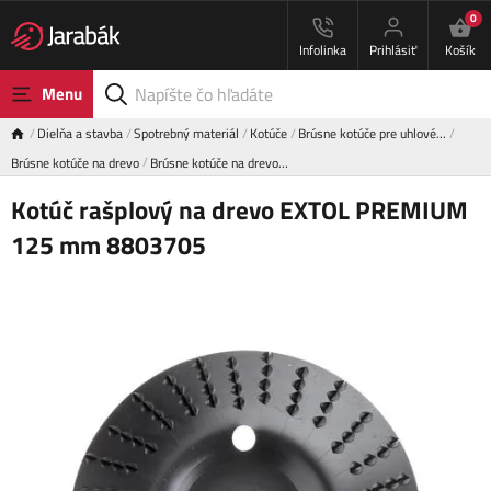
0
Infolinka
Prihlásiť
Košík
Menu
Dielňa a stavba
Spotrebný materiál
Kotúče
Brúsne kotúče pre uhlové…
Brúsne kotúče na drevo
Brúsne kotúče na drevo…
Kotúč rašplový na drevo EXTOL PREMIUM
125 mm 8803705