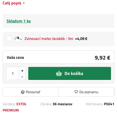
Celý popis
Skladom 1 ks
Zvinovací meter Jarabák - 5m
+4,09 €
9,92 €
Vaša cena
+
Do košíka
-
Porovnať
Do zoznamu
Výrobca:
EXTOL
Záruka:
36 mesiacov
Kód tovaru:
P5041
PREMIUM