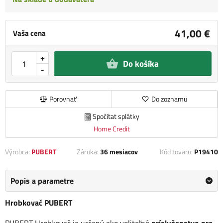
41,00 €
Vaša cena
+
Do košíka
-
Porovnať
Do zoznamu
Spočítat splátky
Home Credit
Výrobca:
PUBERT
Záruka:
36 mesiacov
Kód tovaru:
P19410
Popis a parametre
Hrobkovač PUBERT